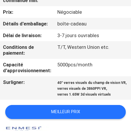
commande min:
Prix:
Négociable
CONTRÔLE
DE
Détails d'emballage:
boîte-cadeau
QUALITÉ
Délai de livraison:
3-7 jours ouvrables
Conditions de
T/T, Western Union etc.
NOUVELLES
paiement:
Capacité
5000pcs/month
CAS
d'approvisionnement:
Surligner:
,
40° verres visuels du champ de vision VR
,
DEMANDEZ
verres visuels de 3860PPI VR
verres 1.65W 3d visuels virtuels
UNE
CITATION
MEILLEUR PRIX
SHOPPING