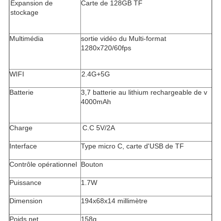
Expansion de
Carte de 128GB TF
stockage
Multimédia
sortie vidéo du Multi-format
1280x720/60fps
WIFI
2.4G+5G
Batterie
3,7 batterie au lithium rechargeable de v
4000mAh
Charge
C.C 5V/2A
Interface
Type micro C, carte d'USB de TF
Contrôle opérationnel
Bouton
Puissance
1.7W
Dimension
194x68x14 millimètre
Poids net
158g