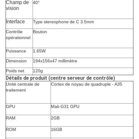
Champ de
40°
vision
Interface
Type stereophone de C 3.5mm
Contrôle
Bouton
opérationnel
Puissance
1.65W
Dimension
194x156x47 millimètre
Poids net
120g
Détails de produit (centre serveur de contrôle)
Unité centrale de
Cortex de noyau de quadruple - A35
traitement
GPU
Mali-G31 GPU
RAM
2GB
ROM
16GB