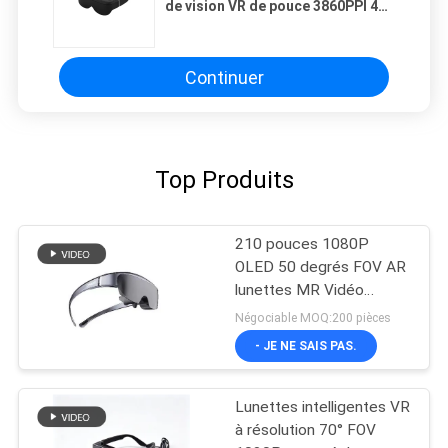
de vision VR de pouce 3860PPI 40°
de HMD 1.65W 200 avec USB C
Continuer
Top Produits
210 pouces 1080P
OLED 50 degrés FOV AR
lunettes MR Vidéo
lunettes avec USB-C
Négociable MOQ:200 pièces
- JE NE SAIS PAS.
Lunettes intelligentes VR
à résolution 70° FOV