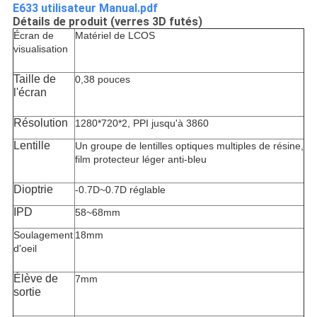
E633 utilisateur Manual.pdf
Détails de produit (verres 3D futés)
Écran de
Matériel de
LCOS
visualisation
Taille de
0,38 pouces
l'écran
Résolution
1280*720*2, PPI jusqu'à 3860
Lentille
Un groupe de lentilles optiques multiples de résine,
film protecteur léger anti-bleu
Dioptrie
-0.7D~0.7D réglable
IPD
58~68mm
Soulagement
18mm
d'oeil
Élève de
7mm
sortie