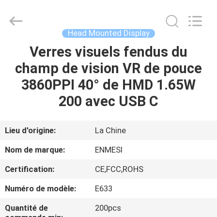
Shenzhen
Anpo
Intelligence
Technology
Co.,
Head Mounted Display
Ltd..
All
Verres visuels fendus du
MAISON
Rights
Reserved.
champ de vision VR de pouce
PRODUITS
3860PPI 40° de HMD 1.65W
200 avec USB C
AU
SUJET
Lieu d'origine:
La Chine
DE
Nom de marque:
ENMESI
NOUS
Certification:
CE,FCC,ROHS
Numéro de modèle:
E633
VISITE
D'USINE
Quantité de
200pcs