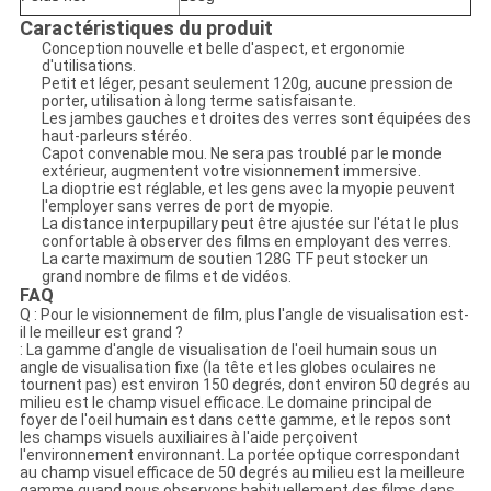
Caractéristiques du produit
Conception nouvelle et belle d'aspect, et ergonomie
d'utilisations.
Petit et léger, pesant seulement 120g, aucune pression de
porter, utilisation à long terme satisfaisante.
Les jambes gauches et droites des verres sont équipées des
haut-parleurs stéréo.
Capot convenable mou. Ne sera pas troublé par le monde
extérieur, augmentent votre visionnement immersive.
La dioptrie est réglable, et les gens avec la myopie peuvent
l'employer sans verres de port de myopie.
La distance interpupillary peut être ajustée sur l'état le plus
confortable à observer des films en employant des verres.
La carte maximum de soutien 128G TF peut stocker un
grand nombre de films et de vidéos.
FAQ
Q : Pour le visionnement de film, plus l'angle de visualisation est-
il le meilleur est grand ?
: La gamme d'angle de visualisation de l'oeil humain sous un
angle de visualisation fixe (la tête et les globes oculaires ne
tournent pas) est environ 150 degrés, dont environ 50 degrés au
milieu est le champ visuel efficace. Le domaine principal de
foyer de l'oeil humain est dans cette gamme, et le repos sont
les champs visuels auxiliaires à l'aide perçoivent
l'environnement environnant. La portée optique correspondant
au champ visuel efficace de 50 degrés au milieu est la meilleure
gamme quand nous observons habituellement des films dans