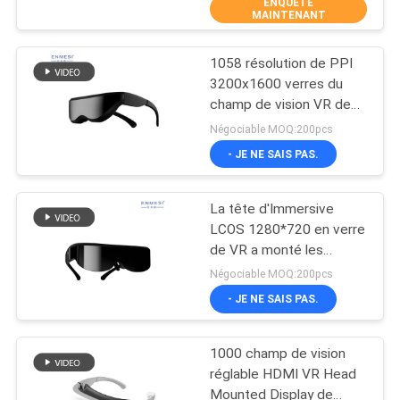
ENQUÊTE
MAINTENANT
CONTRÔLE
1058 résolution de PPI
DE
37
3200x1600 verres du
QUALITÉ
champ de vision VR de
verres 3D visuels
1000 pouces 68° avec
Négociable MOQ:200pcs
futés
HDMI
NOUVELLES
- JE NE SAIS PAS.
La tête d'Immersive
CAS
LCOS 1280*720 en verre
de VR a monté les
28
DEMANDEZ
affichages 3D
Négociable MOQ:200pcs
UNE
- JE NE SAIS PAS.
Verres de VR Smart
CITATION
1000 champ de vision
réglable HDMI VR Head
SHOPPING
Mounted Display de