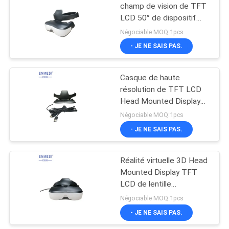
champ de vision de TFT
LCD 50° de dispositif
78
monté par tête de
Négociable MOQ:1pcs
casque de HDMI portatif
Lunettes de bourdon
- JE NE SAIS PAS.
de FPV
Casque de haute
résolution de TFT LCD
Head Mounted Display
HDMI HMD de vidéo de
Négociable MOQ:1pcs
vue
- JE NE SAIS PAS.
17
Verres visuels de
Réalité virtuelle 3D Head
Mounted Display TFT
FPV
LCD de lentille
asphérique pour la
Négociable MOQ:1pcs
production industrielle
- JE NE SAIS PAS.