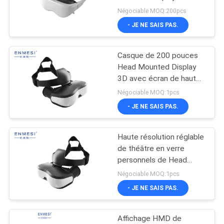
pouce 68°
ONLINE
Négociable MOQ:200pcs
- JE NE SAIS PAS.
101
PLAN
Module micro
Casque de 200 pouces
DU
Head Mounted Display
d'affichage
SITE
3D avec écran de haute
résolution de HDMI le
Négociable MOQ:1pcs
grand
- JE NE SAIS PAS.
POLITIQUE
DE
Haute résolution réglable
10
CONFIDENTIALITÉ
de théâtre en verre
Verres visuels de
personnels de Head
Mounted Display
Négociable MOQ:1pcs
théâtre mobile
- JE NE SAIS PAS.
Affichage HMD de