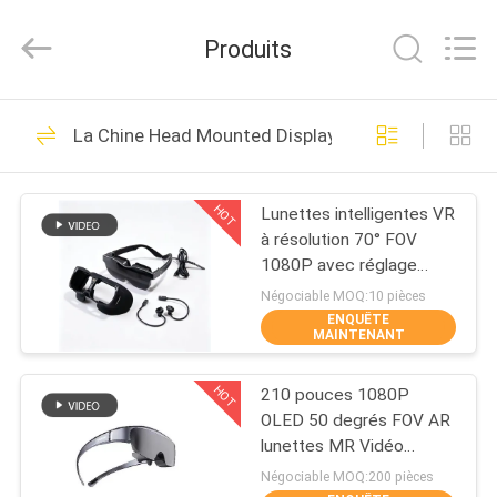
Shenzhen
Anpo
Intelligence
Produits
Technology
Co.,
Ltd..
All
MAISON
Rights
87
Reserved.
La Chine Head Mounted Display
Verres futés de l'AR
PRODUITS
HOT
Lunettes intelligentes VR
à résolution 70° FOV
AU
1080P avec réglage
SUJET
dioptrique et
Négociable MOQ:10 pièces
connectivité USB-C
ENQUÊTE
DE
MAINTENANT
92
NOUS
Head Mounted
HOT
210 pouces 1080P
OLED 50 degrés FOV AR
VISITE
Display
lunettes MR Vidéo
lunettes avec USB-C
D'USINE
Négociable MOQ:200 pièces