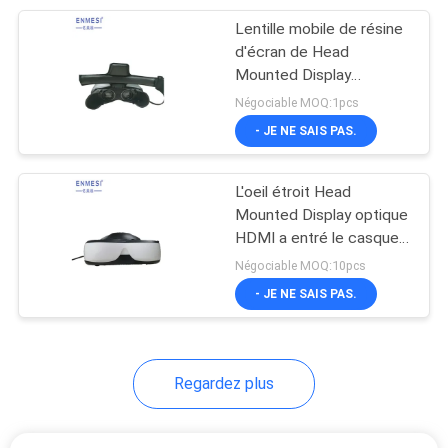
Lentille mobile de résine
17
d'écran de Head
Verres de formation
Mounted Display
1280*800 TFT LCD de
Négociable MOQ:1pcs
de vision
théâtre
- JE NE SAIS PAS.
L'oeil étroit Head
Mounted Display optique
HDMI a entré le casque
54
du champ de vision VR
Négociable MOQ:10pcs
Verres futés de
de l'affichage 50° de
- JE NE SAIS PAS.
double de HD
Bluetooth
Regardez plus