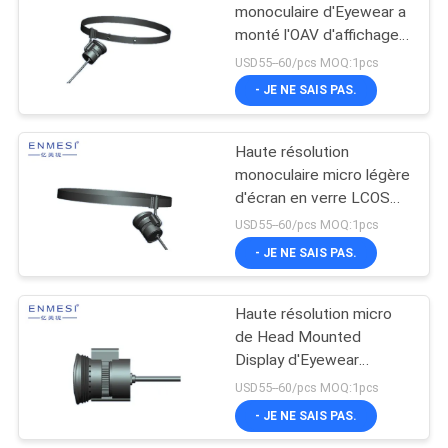
monoculaire d'Eyewear a
monté l'OAV d'affichages
28 degrés avec le poids
USD55--60/pcs MOQ:1pcs
du commerce dedans
- JE NE SAIS PAS.
Haute résolution
monoculaire micro légère
d'écran en verre LCOS
de Head Mounted
USD55--60/pcs MOQ:1pcs
Display
- JE NE SAIS PAS.
Haute résolution micro
de Head Mounted
Display d'Eyewear
portatif pour
USD55--60/pcs MOQ:1pcs
l'Endoscope
- JE NE SAIS PAS.