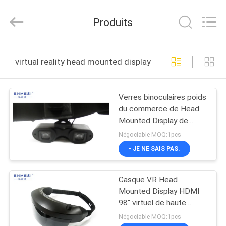
Shenzhen
Anpo
Intelligence
Produits
Technology
Co.,
Ltd..
All
MAISON
Rights
Reserved.
virtual reality head mounted display fabrication en ligne
PRODUITS
Verres binoculaires poids
du commerce de Head
AU
Mounted Display de
SUJET
réalité virtuelle dedans
Négociable MOQ:1pcs
avec le grand écran
DE
- JE NE SAIS PAS.
NOUS
Casque VR Head
Mounted Display HDMI
VISITE
98" virtuel de haute
résolution
D'USINE
Négociable MOQ:1pcs