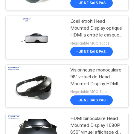
- JE NE SAIS PAS.
CONTRÔLE
L'oeil étroit Head
DE
Mounted Display optique
QUALITÉ
HDMI a entré le casque
du champ de vision VR
Négociable MOQ:10pcs
de l'affichage 50° de
NOUVELLES
- JE NE SAIS PAS.
double de HD
Visionneuse monoculaire
CAS
98" virtuel de Head
Mounted Display HDMI
DEMANDEZ
VR haute résolution
Négociable MOQ:1pcs
UNE
- JE NE SAIS PAS.
CITATION
HDMI binoculaire Head
Mounted Display 1080P,
SHOPPING
850" virtuel affichage de