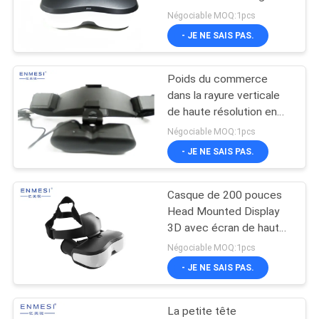
HMD
ONLINE
Négociable MOQ:1pcs
- JE NE SAIS PAS.
PLAN
Poids du commerce
DU
dans la rayure verticale
SITE
de haute résolution en
verre binoculaires de
Négociable MOQ:1pcs
Head Mounted Display
- JE NE SAIS PAS.
POLITIQUE
DE
Casque de 200 pouces
CONFIDENTIALITÉ
Head Mounted Display
3D avec écran de haute
résolution de HDMI le
Négociable MOQ:1pcs
grand
- JE NE SAIS PAS.
La petite tête