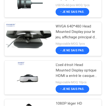
portatif pour
ONLINE
USD55--60/pcs MOQ:1pcs
l'Endoscope
- JE NE SAIS PAS.
PLAN
WVGA 640*480 Head
DU
Mounted Display pour le
SITE
jeu, affichage principal de
bâti de film durable
Négociable MOQ:1pcs
- JE NE SAIS PAS.
POLITIQUE
DE
L'oeil étroit Head
CONFIDENTIALITÉ
Mounted Display optique
HDMI a entré le casque
du champ de vision VR
Négociable MOQ:10pcs
de l'affichage 50° de
- JE NE SAIS PAS.
double de HD
1080P léger HD