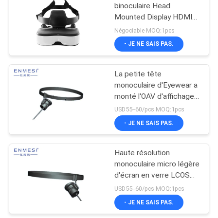
binoculaire Head
Mounted Display HDMI
avec le grand écran
Négociable MOQ:1pcs
- JE NE SAIS PAS.
La petite tête
monoculaire d'Eyewear a
monté l'OAV d'affichages
28 degrés avec le poids
USD55--60/pcs MOQ:1pcs
du commerce dedans
- JE NE SAIS PAS.
Haute résolution
monoculaire micro légère
d'écran en verre LCOS
de Head Mounted
USD55--60/pcs MOQ:1pcs
Display
- JE NE SAIS PAS.