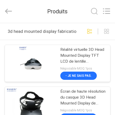
Shenzhen
Anpo
Intelligence
Produits
Technology
Co.,
Ltd..
All
MAISON
Rights
Reserved.
3d head mounted display fabrication en ligne
PRODUITS
Réalité virtuelle 3D Head
Mounted Display TFT
AU
LCD de lentille
SUJET
asphérique pour la
Négociable MOQ:1pcs
production industrielle
DE
- JE NE SAIS PAS.
NOUS
Écran de haute résolution
du casque 3D Head
VISITE
Mounted Display de
réalité virtuelle double
D'USINE
Négociable MOQ:1pcs