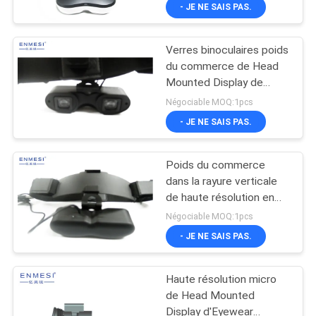
- JE NE SAIS PAS.
CONTRÔLE
Verres binoculaires poids
DE
du commerce de Head
QUALITÉ
Mounted Display de
réalité virtuelle dedans
Négociable MOQ:1pcs
avec le grand écran
NOUVELLES
- JE NE SAIS PAS.
Poids du commerce
CAS
dans la rayure verticale
de haute résolution en
DEMANDEZ
verre binoculaires de
Négociable MOQ:1pcs
Head Mounted Display
UNE
- JE NE SAIS PAS.
CITATION
Haute résolution micro
de Head Mounted
SHOPPING
Display d'Eyewear