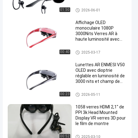
Verres de VR Smart
01:50
2026-06-01
Affichage OLED
monoculaire 1080P
3000Nits Verres AR à
haute luminosité avec
HDMI et USB-C
Head Mounted Display
00:40
2025-03-17
Lunettes AR ENMESI V50
OLED avec dioptrie
réglable en luminosité de
3000 nits et champ de
vision de 50°
Head Mounted Display
00:23
2026-05-11
1058 verres HDMI 2,1" de
PPI 3k Head Mounted
Display VR verres 3D pour
le film de montre
Head Mounted Display
00:52
2025-03-10