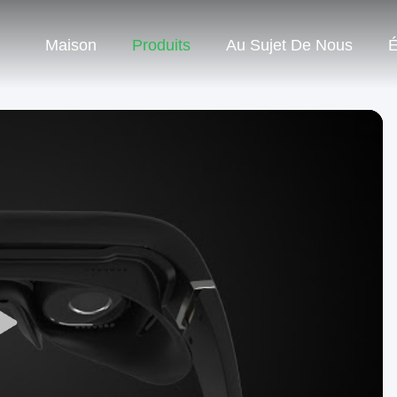
Maison
Produits
Au Sujet De Nous
É