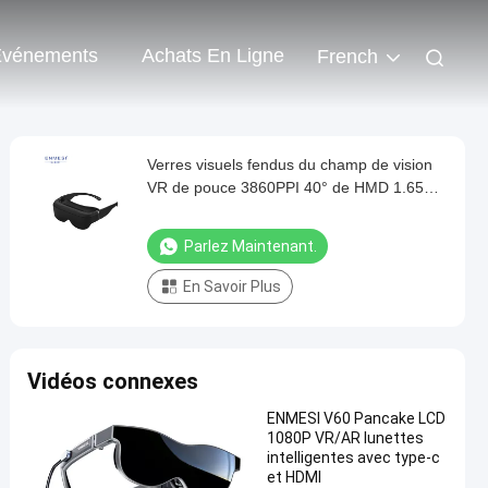
vénements
Achats En Ligne
French
Verres visuels fendus du champ de vision
VR de pouce 3860PPI 40° de HMD 1.65W
200 avec USB C
Parlez Maintenant.
En Savoir Plus
Vidéos connexes
ENMESI V60 Pancake LCD
1080P VR/AR lunettes
intelligentes avec type-c
et HDMI