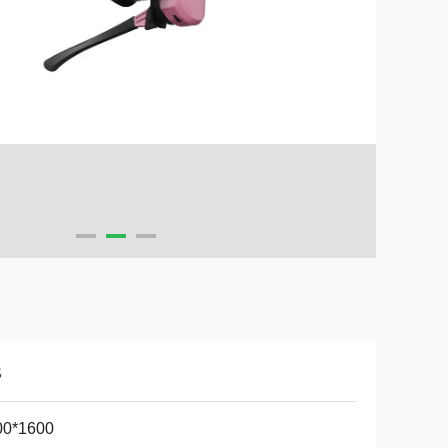
S
00*1600