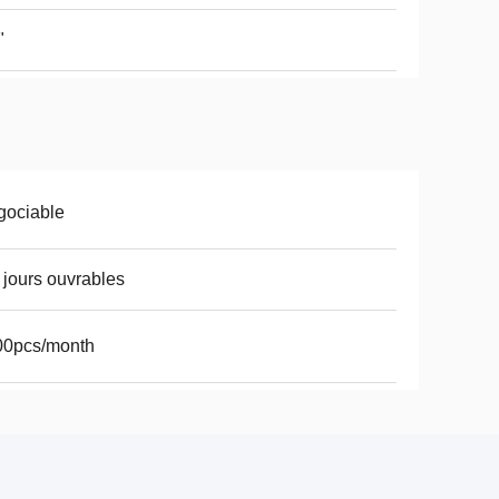
"
gociable
 jours ouvrables
00pcs/month