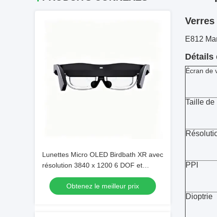
Verres
E812 Man
Détails
Écran de v
Taille de
Résoluti
Lunettes Micro OLED Birdbath XR avec
PPI
résolution 3840 x 1200 6 DOF et
système d'exploitation Android
Obtenez le meilleur prix
Dioptrie