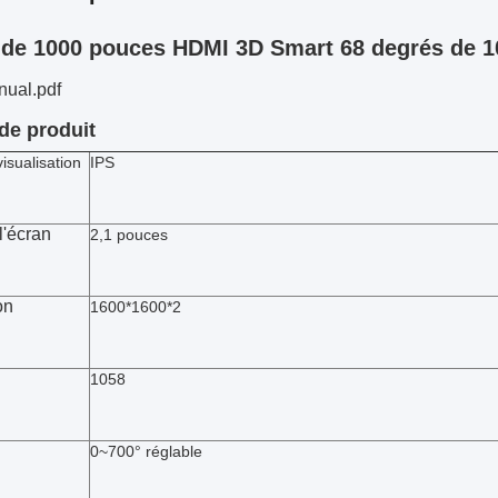
 de 1000 pouces HDMI 3D Smart 68 degrés de 
ual.pdf
 de produit
isualisation
IPS
 l'écran
2,1 pouces
on
1600*1600*2
1058
0~700° réglable