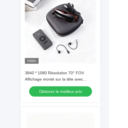
Vidéo
3840 * 1080 Résolution 70° FOV
Affichage monté sur la tête avec
+2.0D~-6.0D Dioptre - lunettes
Obtenez le meilleur prix
intelligentes AR