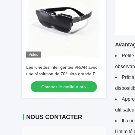
Avantag
Vidéo
Petite
observant
Les lunettes intelligentes VR/AR avec
une résolution de 70° ultra grande FOV
Prêt à
1920*1080 et une connectivité USB-C
Obtenez le meilleur prix
dispositi
Approp
utilisate
NOUS CONTACTER
Il a u
l'intimit