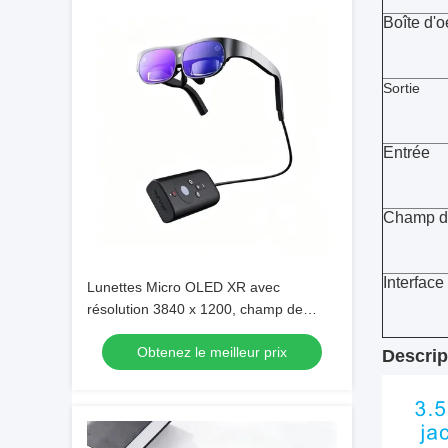
Boîte d'o
Sortie
Entrée
Champ de
Interface
Lunettes Micro OLED XR avec
résolution 3840 x 1200, champ de
vision 47° et taux de rafraîchissement
Obtenez le meilleur prix
de 90 Hz
Descrip