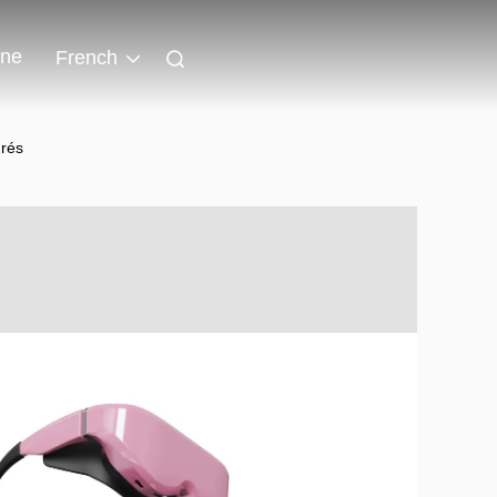
gne
French
rés