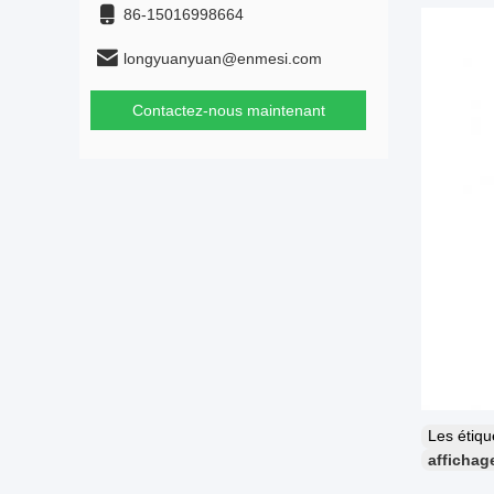
86-15016998664
longyuanyuan@enmesi.com
Contactez-nous maintenant
Les étiq
affichage