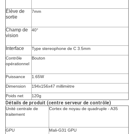
Élève de
7mm
sortie
Champ de
40°
vision
Interface
Type stereophone de C 3.5mm
Contrôle
Bouton
opérationnel
Puissance
1.65W
Dimension
194x156x47 millimètre
Poids net
120g
Détails de produit (centre serveur de contrôle)
Unité centrale de
Cortex de noyau de quadruple - A35
traitement
GPU
Mali-G31 GPU