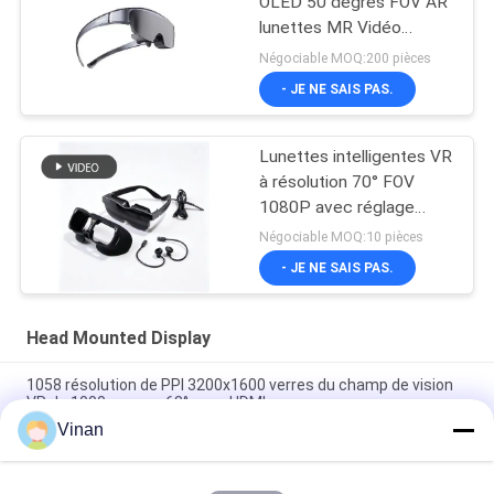
OLED 50 degrés FOV AR
lunettes MR Vidéo
lunettes avec USB-C
Négociable MOQ:200 pièces
- JE NE SAIS PAS.
Lunettes intelligentes VR
à résolution 70° FOV
1080P avec réglage
dioptrique et
Négociable MOQ:10 pièces
connectivité USB-C
- JE NE SAIS PAS.
Head Mounted Display
1058 résolution de PPI 3200x1600 verres du champ de vision
VR de 1000 pouces 68° avec HDMI
Vinan
La tête d'Immersive LCOS 1280*720 en verre de VR a monté
les affichages 3D