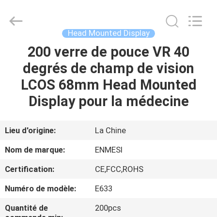
Shenzhen
Anpo
Intelligence
Technology
Co.,
Head Mounted Display
Ltd..
All
200 verre de pouce VR 40
MAISON
Rights
Reserved.
degrés de champ de vision
PRODUITS
LCOS 68mm Head Mounted
Display pour la médecine
AU
SUJET
Lieu d'origine:
La Chine
DE
Nom de marque:
ENMESI
NOUS
Certification:
CE,FCC,ROHS
Numéro de modèle:
E633
VISITE
D'USINE
Quantité de
200pcs