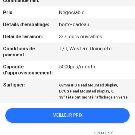
commande min:
Prix:
Négociable
CONTRÔLE
DE
Détails d'emballage:
boîte-cadeau
QUALITÉ
Délai de livraison:
3-7 jours ouvrables
Conditions de
T/T, Western Union etc.
NOUVELLES
paiement:
Capacité
5000pcs/month
CAS
d'approvisionnement:
Surligner:
,
68mm IPD Head Mounted Display
,
,
DEMANDEZ
LCOS Head Mounted Display
0
38" tête ont monté l'affichage en verre
UNE
CITATION
MEILLEUR PRIX
SHOPPING