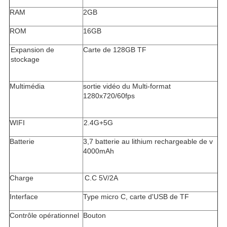
RAM
2GB
ROM
16GB
Expansion de
Carte de 128GB TF
stockage
Multimédia
sortie vidéo du Multi-format
1280x720/60fps
WIFI
2.4G+5G
Batterie
3,7 batterie au lithium rechargeable de v
4000mAh
Charge
C.C 5V/2A
Interface
Type micro C, carte d'USB de TF
Contrôle opérationnel
Bouton