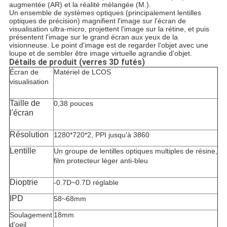
augmentée (AR) et la réalité mélangée (M.).
Un ensemble de systèmes optiques (principalement lentilles
optiques de précision) magnifient l'image sur l'écran de
visualisation ultra-micro, projettent l'image sur la rétine, et puis
présentent l'image sur le grand écran aux yeux de la
visionneuse. Le point d'image est de regarder l'objet avec une
loupe et de sembler être image virtuelle agrandie d'objet.
Détails de produit (verres 3D futés)
Écran de
Matériel de
LCOS
visualisation
Taille de
0,38 pouces
l'écran
Résolution
1280*720*2, PPI jusqu'à 3860
Lentille
Un groupe de lentilles optiques multiples de résine,
film protecteur léger anti-bleu
Dioptrie
-0.7D~0.7D réglable
IPD
58~68mm
Soulagement
18mm
d'oeil