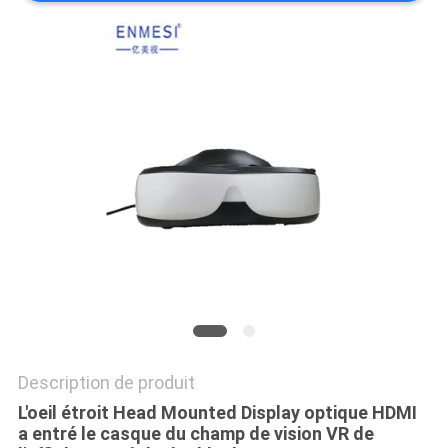
ONLINE
PLAN
DU
SITE
POLITIQUE
DE
CONFIDENTIALITÉ
Description de produit
L'oeil étroit Head Mounted Display optique HDMI
a entré le casque du champ de vision VR de