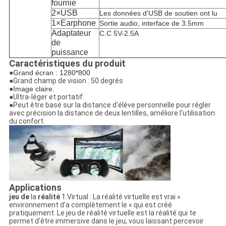
fournie
2×USB
Les données d'USB de soutien ont lu
1×Earphone
Sortie audio, interface de 3.5mm
Adaptateur
C.C 5V-2.5A
de
puissance
Caractéristiques du produit
●
Grand écran : 1280*800
●Grand champ de vision : 50 degrés
●
Image claire.
●Ultra-léger et portatif.
●Peut être basé sur la distance d'élève personnelle pour régler
avec précision la distance de deux lentilles, améliore l'utilisation
du confort.
Applications
jeu de
la
réalité
1.Virtual : La réalité virtuelle est vrai »
environnement d'a complètement le « qui est créé
pratiquement. Le jeu de réalité virtuelle est la réalité qui te
permet d'être immersive dans le jeu, vous laissant percevoir