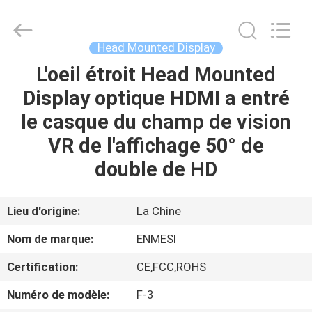
Shenzhen
Anpo
Intelligence
Technology
Co.,
Head Mounted Display
Ltd..
All
L'oeil étroit Head Mounted
MAISON
Rights
Reserved.
Display optique HDMI a entré
PRODUITS
le casque du champ de vision
VR de l'affichage 50° de
AU
double de HD
SUJET
DE
Lieu d'origine:
La Chine
NOUS
Nom de marque:
ENMESI
Certification:
CE,FCC,ROHS
VISITE
Numéro de modèle:
F-3
D'USINE