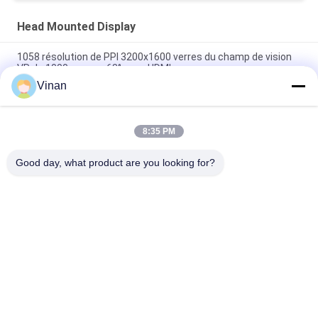
Head Mounted Display
1058 résolution de PPI 3200x1600 verres du champ de vision
VR de 1000 pouces 68° avec HDMI
Vinan
La tête d'Immersive LCOS 1280*720 en verre de VR a monté
les affichages 3D
8:35 PM
1000 champ de vision réglable HDMI VR Head Mounted Display
de pouce 68°
Good day, what product are you looking for?
Catégories populaires
Tous
Head Mounted 
Verres Futés De L'AR
Display
Verres 3D Visuels 
Verres De VR Smart
Futés
Module Micro 
Verres Visuels De 