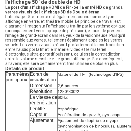
l'affichage 50° de double de HD
Le port d'un affichage HDMI de Fin-oeil a entré HD de grands
verres visuels de l'affichage 3D de Doule d'écran
L'affichage tête-monté est également connu comme type
affichage en verre, et théâtre mobile. Le principe de travail est
d'agrandir l'image sur l'affichage ultra-fin par le système optique
(principalement verre optique de précision), et puis de présent
l'image de grand-écran dans les yeux de la visionneuse. Puisqu'il
ressemble aux verres, tellement également appelés les verres
visuels. Les verres visuels résout parfaitement la contradiction
entre l'audio portatif et le matériel vidéo et le matériel
électronique ultra-portatif puissant, celui est la contradiction
entre le volume sensible et le grand affichage. Par conséquent,
à l'avenir, elle sera certainement très utilisée de plus en plus.
Détails de produit
Paramètres
Écran de
Matériel de TFT (technologie d'IPS)
principaux
visualisation
Dimension
2,6 pouces
Résolution
1280*800*2
La vitesse de
60HZ
régénération
Lentille
Asphérique
Capteur
Accélération de gravité, gyroscope
Ajustement
Ajustement de dioptrie de myopie
(synchronisation de binoculus), ajuste