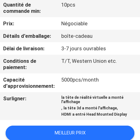
Quantité de
10pcs
commande min:
CONTRÔLE
Prix:
Négociable
DE
QUALITÉ
Détails d'emballage:
boîte-cadeau
Délai de livraison:
3-7 jours ouvrables
NOUVELLES
Conditions de
T/T, Western Union etc.
paiement:
CAS
Capacité
5000pcs/month
d'approvisionnement:
DEMANDEZ
Surligner:
la tête de réalité virtuelle a monté
l'affichage
UNE
,
,
la tête 3d a monté l'affichage
HDMI a entré Head Mounted Display
CITATION
MEILLEUR PRIX
SHOPPING