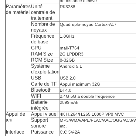
de distance d'élève
Paramètres
Unité
RK3288
de matériel
centrale de
traitement
Nombre de
Quadruple-noyau Cortex-A17
noyaux
Fréquence
1.8GHz
de base
GPU
mali-T764
RAM Size
2G LPDDR3
ROM Size
8-32GB
Système
Android 5,1
d'exploitation
USB
USB 2,0
Carte de TF
Appui maximum 32G
Bluetooth
BT4.0
WIFI
2.4G 5G à double fréquence
Batterie
2899mAh
intégrée
Appui de
Appui visuel
4K H.264/H.265 1080P VP8 MVC
jeu
Support
MP3/WMA/APE/FLAC/AAC/OGG/AC3/
sonore
etc.
Interface
Puissance
C.C 5V-2A