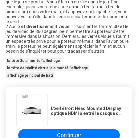
que le jeu se produit. Vous êtes un du rôle dans le jeu. Par
exemple, quand vous tenez une arme à feu (arme à feu de
simulation) dans votre main, et appuyez sur la gâchette, vous
pouvez voir qu'elle dans le jeu immédiatement et le corps peut
le sent.
2.Audio
et divertissement visuel :
il soutient le format 3D et le
jeu de vidéo de 360 degrés, peut permettre au porteur d'être
immersive dans la situation. Derniers, les verres visuels fournit
un espace très privé pour le porteur, même si dans l'avion ou le
train, le porteur ne peut également apprécier le film et aucun
besoin de s'inquiéter pour pour tracasser d'autres.
la tête 3d a monté l'affichage
la tête de réalité virtuelle a monté l'affichage
affichage principal de bâti
L'oeil étroit Head Mounted Display
optique HDMI a entré le casque du
champ de vision VR de l'affichage
50° de double de HD
Continuer