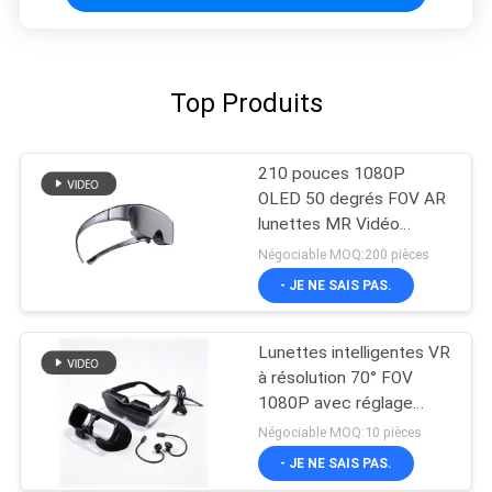
Top Produits
210 pouces 1080P
OLED 50 degrés FOV AR
lunettes MR Vidéo
lunettes avec USB-C
Négociable MOQ:200 pièces
- JE NE SAIS PAS.
Lunettes intelligentes VR
à résolution 70° FOV
1080P avec réglage
dioptrique et
Négociable MOQ:10 pièces
connectivité USB-C
- JE NE SAIS PAS.