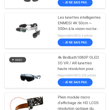
- JE NE SAIS PAS.
CONTRÔLE
Les lunettes intelligentes
DE
37
ENMESI 4K 50cm ~
QUALITÉ
300m à la vision nocturne
verres 3D visuels
AR Infinity pour les
Négociable MOQ:5 pièces
futés
militaires
NOUVELLES
- JE NE SAIS PAS.
4k Birdbath1080P OLED
CAS
3D VR / AR lunettes
haute résolution pour
28
DEMANDEZ
regarder des films
Négociable MOQ:200 pièces
UNE
- JE NE SAIS PAS.
Verres de VR Smart
CITATION
Plein module micro
d'affichage de HD LCOS
SHOPPING
résolution optique du