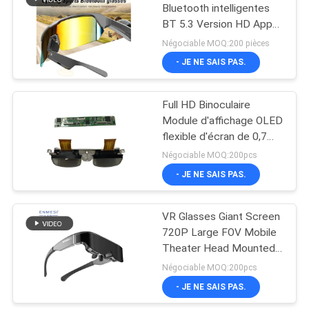
Bluetooth intelligentes
BT 5.3 Version HD Appel
78
4-5 heures Durée de vie
Négociable MOQ:200 pièces
de la batterie pour les
Lunettes de bourdon
- JE NE SAIS PAS.
jeux / vélo / conduite /
de FPV
course / pêche
Full HD Binoculaire
Module d'affichage OLED
flexible d'écran de 0,7
pouces Pour lunettes
Négociable MOQ:200pcs
vidéo
- JE NE SAIS PAS.
17
Verres visuels de
VR Glasses Giant Screen
720P Large FOV Mobile
FPV
Theater Head Mounted
Display Glasses
Négociable MOQ:200pcs
- JE NE SAIS PAS.