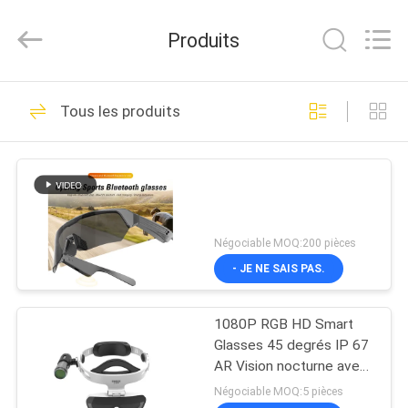
Shenzhen
Anpo
Intelligence
Produits
Technology
Co.,
Ltd..
All
MAISON
Rights
92
Reserved.
Tous les produits
Verres futés de l'AR
PRODUITS
AU
SUJET
Négociable MOQ:200 pièces
DE
- JE NE SAIS PAS.
89
NOUS
Head Mounted
1080P RGB HD Smart
Glasses 45 degrés IP 67
VISITE
Display
AR Vision nocturne avec
suivi
D'USINE
Négociable MOQ:5 pièces