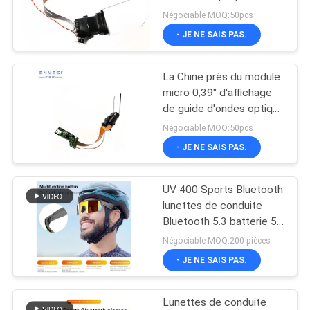
guide d'ondes
ONLINE
Négociable MOQ:50pcs
1920X1080 de 0,39
- JE NE SAIS PAS.
pouces
101
PLAN
Module micro
La Chine près du module
DU
micro 0,39" d'affichage
d'affichage
SITE
de guide d'ondes optique
d'oeil champ de vision
Négociable MOQ:50pcs
40° avec l'écran de LCOS
- JE NE SAIS PAS.
POLITIQUE
DE
UV 400 Sports Bluetooth
10
CONFIDENTIALITÉ
lunettes de conduite
Verres visuels de
Bluetooth 5.3 batterie 50
heures de vélo
Négociable MOQ:200 pièces
théâtre mobile
- JE NE SAIS PAS.
Lunettes de conduite