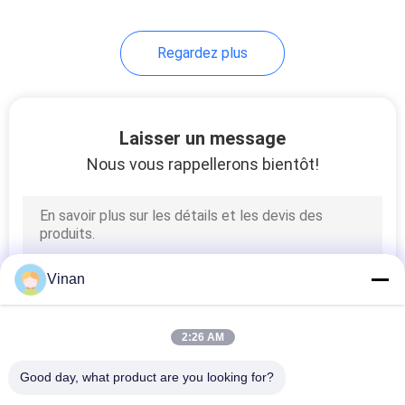
17
Regardez plus
Verres de formation
de vision
Laisser un message
Nous vous rappellerons bientôt!
54
Verres futés de
Vinan
Bluetooth
2:26 AM
Good day, what product are you looking for?