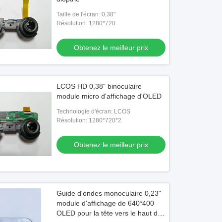
Taille de l'écran: 0,38"
Résolution: 1280*720
Obtenez le meilleur prix
LCOS HD 0,38" binoculaire
module micro d'affichage d'OLED
Technologie d'écran: LCOS
Résolution: 1280*720*2
Obtenez le meilleur prix
Guide d'ondes monoculaire 0,23"
module d'affichage de 640*400
OLED pour la tête vers le haut de