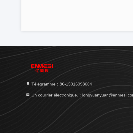
Télégramme：86-15016998664
Un courrier électronique.：longyuanyuan@enmesi.c