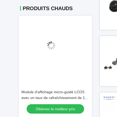
PRODUITS CHAUDS
Vidéo
cro Full HD
Module d'affichage micro-guidé LCOS
Des lunettes int
ision de 40°
avec un taux de rafraîchissement de 120
Android 11
 pour
Hz 40 ° FOV et une résolution de 1920 x
 prix
Obtenez le meilleur prix
Obtenez 
1080.