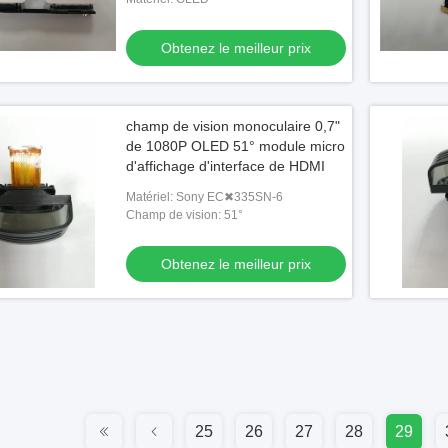
Obtenez le meilleur prix
champ de vision monoculaire 0,7"
de 1080P OLED 51° module micro
d'affichage d'interface de HDMI
Matériel: Sony EC✖335SN-6
Champ de vision: 51°
Obtenez le meilleur prix
25
26
27
28
29