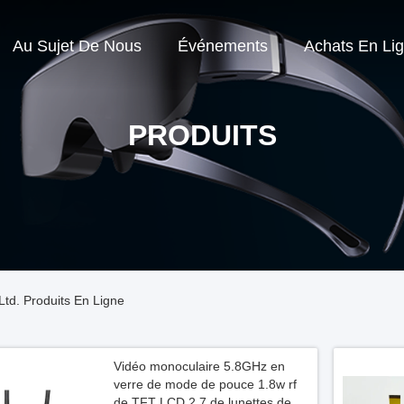
Au Sujet De Nous
Événements
Achats En Li
PRODUITS
Ltd. Produits En Ligne
Vidéo monoculaire 5.8GHz en
verre de mode de pouce 1.8w rf
de TFT LCD 2,7 de lunettes de