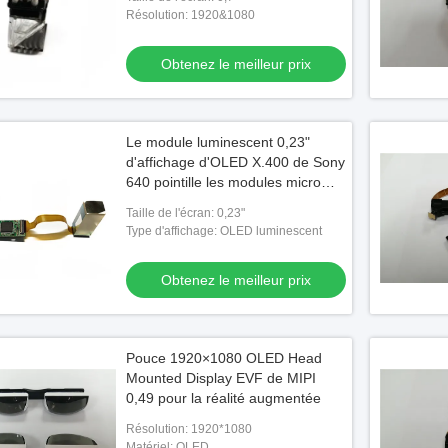
liquides pour les verres
Résolution: 1920&1080
visuels/HMD
Obtenez le meilleur prix
Le module luminescent 0,23"
d'affichage d'OLED X.400 de Sony
640 pointille les modules micro
d'affichage de RVB
Taille de l'écran: 0,23"
Type d'affichage: OLED luminescent
Obtenez le meilleur prix
Pouce 1920×1080 OLED Head
Mounted Display EVF de MIPI
0,49 pour la réalité augmentée
Résolution: 1920*1080
Matériel: OLED