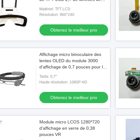
FPV
Matériel: TFT LCD
Résolution: 960*240
Obtenez le meilleur prix
Affichage micro binoculaire des
lentes OLED du module 3000
d'affichage de 0,7 pouces pour le
tourisme futé
Taille: 0,7"
Haute résolution: 1080P HD
Obtenez le meilleur prix
Module micro LCOS 1280*720
d'affichage en verre de 0,38
pouces VR