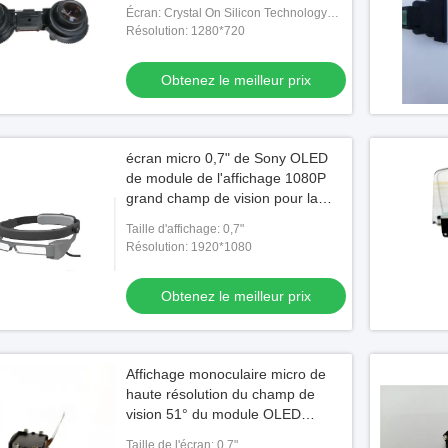
Écran: Crystal On Silicon Technology
liquide
Résolution: 1280*720
Obtenez le meilleur prix
écran micro 0,7" de Sony OLED
de module de l'affichage 1080P
grand champ de vision pour la
logistique futée
Taille d'affichage: 0,7"
Résolution: 1920*1080
Obtenez le meilleur prix
Vidéo
Vidé
elligentes AR/VR avec
210 pouces 1080P OLED 50 degrés
Les d
Affichage monoculaire micro de
FOV AR lunettes MR Vidéo lunettes avec
Anroi
haute résolution du champ de
USB-C
1080
vision 51° du module OLED
le meilleur prix
Obtenez le meilleur prix
d'affichage d'affichage à cristaux
Taille de l'écran: 0,7"