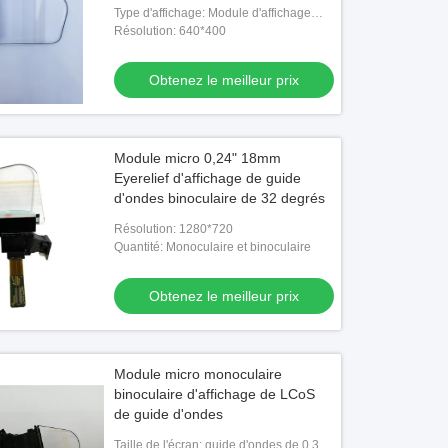
l'affichage
Type d'affichage: Module d'affichage
OLED
Résolution: 640*400
Obtenez le meilleur prix
Module micro 0,24" 18mm
Eyerelief d'affichage de guide
d'ondes binoculaire de 32 degrés
Résolution: 1280*720
Quantité: Monoculaire et binoculaire
Obtenez le meilleur prix
o
Vidéo
ernières lunettes intelligentes
1080P USB C HDMI Android AR lun
d 2K VR de haute qualité 1920 *
Module micro monoculaire
intelligentes montées sur la tête
binoculaire d'affichage de LCoS
affichage WIFI et Bluetooth
de guide d'ondes
Obtenez le meilleur prix
Obtenez le meilleur prix
Taille de l'écran: guide d'ondes de 0,39