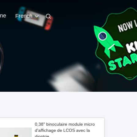
gne
French
0,38" binoculaire module micro
d'affichage de LCOS avec la
dioptrie