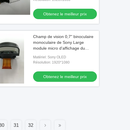
Obtenez le meilleur prix
Champ de vision 0,7" binoculaire
monoculaire de Sony Large
module micro d'affichage du
champ de vision 51° Oled pour
Matériel: Sony OLED
HUD
Résolution: 1920*1080
Obtenez le meilleur prix
30
31
32