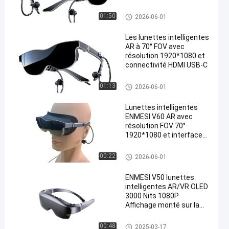
Verres de VR Smart
01:50
2026-06-01
Les lunettes intelligentes
AR à 70° FOV avec
résolution 1920*1080 et
connectivité HDMI USB-C
Verres de VR Smart
01:13
2026-06-01
Lunettes intelligentes
ENMESI V60 AR avec
résolution FOV 70°
1920*1080 et interface
USB-C pour la réalité
augmentée
Verres de VR Smart
00:22
2026-06-01
ENMESI V50 lunettes
intelligentes AR/VR OLED
3000 Nits 1080P
Affichage monté sur la
tête avec USB-C
Verres de VR Smart
00:48
2025-03-17