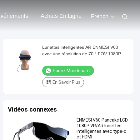
vénements
Achats En Ligne
French
Lunettes intelligentes AR ENMESI V60
avec une résolution de 70 ° FOV 1080P et
un écran monté sur la tête avec
connectivité USB-C
Parlez Maintenant.
En Savoir Plus
Vidéos connexes
ENMESI V60 Pancake LCD
1080P VR/AR lunettes
intelligentes avec type-c
et HDMI