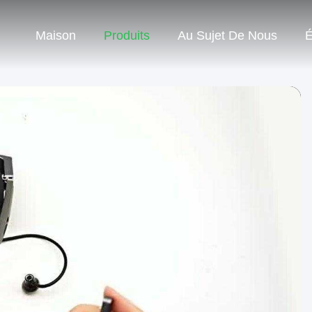
Maison
Produits
Au Sujet De Nous
É