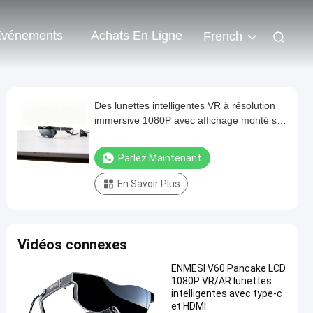
vénements
Achats En Ligne
French
Des lunettes intelligentes VR à résolution
immersive 1080P avec affichage monté sur
la tête à 70 ° FOV et à connectivité USB-C
Parlez Maintenant.
En Savoir Plus
Vidéos connexes
ENMESI V60 Pancake LCD
1080P VR/AR lunettes
intelligentes avec type-c
et HDMI