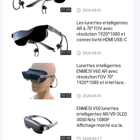
Verres de VR Smart
01:50
2026-06-01
Les lunettes intelligentes
AR à 70° FOV avec
résolution 1920*1080 et
connectivité HDMI USB-C
Verres de VR Smart
01:13
2026-06-01
Lunettes intelligentes
ENMESI V60 AR avec
résolution FOV 70°
1920*1080 et interface
USB-C pour la réalité
augmentée
Verres de VR Smart
00:22
2026-06-01
ENMESI V50 lunettes
intelligentes AR/VR OLED
3000 Nits 1080P
Affichage monté sur la
tête avec USB-C
Verres de VR Smart
00:48
2025-03-17