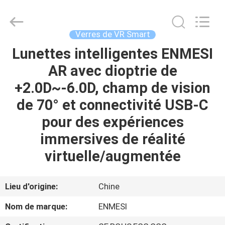
Shenzhen
Anpo
Intelligence
Technology
Co.,
Verres de VR Smart
Ltd..
All
Lunettes intelligentes ENMESI
MAISON
Rights
Reserved.
AR avec dioptrie de
PRODUITS
+2.0D~-6.0D, champ de vision
de 70° et connectivité USB-C
AU
pour des expériences
SUJET
immersives de réalité
DE
virtuelle/augmentée
NOUS
Lieu d'origine:
Chine
VISITE
Nom de marque:
ENMESI
D'USINE