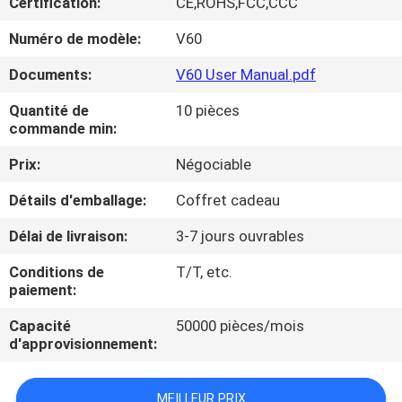
Certification:
CE,ROHS,FCC,CCC
CONTRÔLE
Numéro de modèle:
V60
DE
Documents:
V60 User Manual.pdf
QUALITÉ
Quantité de
10 pièces
commande min:
NOUVELLES
Prix:
Négociable
Détails d'emballage:
Coffret cadeau
CAS
Délai de livraison:
3-7 jours ouvrables
DEMANDEZ
Conditions de
T/T, etc.
paiement:
UNE
Capacité
50000 pièces/mois
CITATION
d'approvisionnement:
SHOPPING
MEILLEUR PRIX