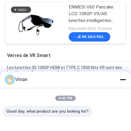
ENMESI V60 Pancake
LCD 1080P VR/AR
lunettes intelligentes
avec type-c et HDMI
Négociable MOQ:10 pièces
- JE NE SAIS PAS.
Verres de VR Smart
Les lunettes 3D 1080P HDMI et TYPE C 1800 Nits VR sont des
lunettes intelligentes pour les jeux vidéo
Vinan
ENMESI V50 lunettes intelligentes AR/VR OLED 3000 Nits
1080P Affichage monté sur la tête avec USB-C
9:40 PM
ENMESI V30 43 degrés Interface USB-C et HDMI VR lunettes
intelligentes pour visualiser la vidéo 3D
Good day, what product are you looking for?
Catégories populaires
Tous