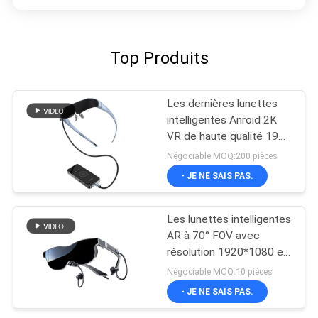
Top Produits
Les dernières lunettes
intelligentes Anroid 2K
VR de haute qualité 1920
* 1080
Négociable MOQ:200 pièces
- JE NE SAIS PAS.
Les lunettes intelligentes
AR à 70° FOV avec
résolution 1920*1080 et
connectivité HDMI USB-
Négociable MOQ:10 pièces
C
- JE NE SAIS PAS.