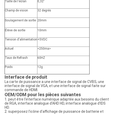
Taille de l'écran
0,32"
Champ de vision
32 degrés
Soulagement de sortie
20mm
Élève de sortie
10mm
Tension d'alimentation
+5VDC
Actuel
<250ma>
Taux de Refrash
60HZ
Poids
12g
Interface de produit
La carte de puissance a une interface de signal de CVBS, une
interface de signal de VGA, et une interface de signal faite sur
commande de HDMI.
OEM/ODM pour les pièces suivantes
1. peut être l'interface numérique adaptée aux besoins du client
de RGA, interface analogue d'AHD HD, interface analogue d'IDS
HD.
2. superposez l'icône d'affichage de puissance de batterie et