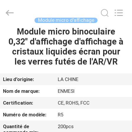
Shenzhen
Anpo
Intelligence
Technology
Co.,
Module micro d'affichage
Ltd..
All
Module micro binoculaire
MAISON
Rights
Reserved.
0,32" d'affichage d'affichage à
PRODUITS
cristaux liquides écran pour
les verres futés de l'AR/VR
AU
SUJET
Lieu d'origine:
LA CHINE
DE
Nom de marque:
ENMESI
NOUS
Certification:
CE, ROHS, FCC
Numéro de modèle:
R5
VISITE
D'USINE
Quantité de
200pcs