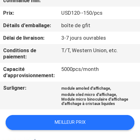
commande min:
Prix:
USD120--150/pcs
CONTRÔLE
DE
Détails d'emballage:
boîte de gfit
QUALITÉ
Délai de livraison:
3-7 jours ouvrables
Conditions de
T/T, Western Union, etc.
NOUVELLES
paiement:
Capacité
5000pcs/month
CAS
d'approvisionnement:
Surligner:
,
module amoled d'affichage
,
DEMANDEZ
module oled micro d'affichage
Module micro binoculaire d'affichage
d'affichage à cristaux liquides
UNE
CITATION
MEILLEUR PRIX
SHOPPING