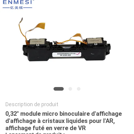
ONLINE
PLAN
DU
SITE
POLITIQUE
DE
CONFIDENTIALITÉ
Description de produit
0,32" module micro binoculaire d'affichage
d'affichage à cristaux liquides pour l'AR,
affichage futé en verre de VR