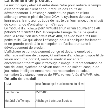
Lancement de produit :
Le microdisplay était est entré dans l'être pour réduire le temps
d'élaboration de client et pour réduire des coûts de
développement. L'affichage contient une puce de
micro-
affichage avec le pixel de 2pcs XGA,
le système de source
lumineuse, le moteur optique de haute performance,
et le circuit
de commande d'entraînement d'image.
Le module
d'
affichage
peut virtualiser un écran équivalent à 48
pouces de 2 mètres loin.
Il comporte l'image de haute qualité
avec la résolution des pixels 854* 480, et avec tout à fait une
petite taille. Ce qui laisse l'affichage peut s'appliquer facilement
et en grande partie à la conception de l'utilisateur dans le
développement de produit.
L'affichage est principalement conçu et dedans employé :
affichage militaire de casque, kit militaire d'affichage, dispositif de
vision nocturne portatif, matériel médical encadrant,
encadrement thermique infrarouge d'imageur, représentation de
vue de laser, système de vision nocturne de soldat, casque de
jeu, robot intelligent encadrant, représentation de calcul,
formation à distance, verres de FPV, verres futés d'AV/VR, etc.
Détails de produit :
HDMI
peut être adapté aux besoins du client
Résolution
854* 480
Matériel d'affichage
Affichage à cristaux liquides