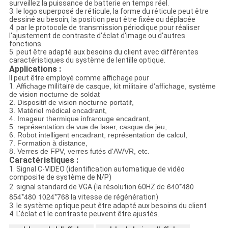
surveillez la puissance de batterie en temps réel.
3. le logo superposé de réticule, la forme du réticule peut être
dessiné au besoin, la position peut être fixée ou déplacée
4. par le protocole de transmission périodique pour réaliser
l'ajustement de contraste d'éclat d'image ou d'autres
fonctions.
5. peut être adapté aux besoins du client avec différentes
caractéristiques du système de lentille optique.
Applications :
Il peut être employé comme affichage pour
1.
Affichage
militaire
de casque, kit militaire d'affichage, système
de vision nocturne de soldat
2. Dispositif de vision nocturne portatif,
3. Matériel médical encadrant,
4. Imageur thermique infrarouge encadrant,
5. représentation de vue de laser, casque de jeu,
6. Robot intelligent encadrant, représentation de calcul,
7. Formation à distance,
8. Verres de FPV, verres futés d'AV/VR, etc.
Caractéristiques :
1. Signal C-VIDEO (identification automatique de vidéo
composite de système de N/P)
la
de 640*480
2. signal standard de VGA (
résolution 60HZ
854*480 1024*768
la vitesse de régénération)
3. le système optique peut être adapté aux besoins du client
4. L'éclat et le contraste peuvent être ajustés.