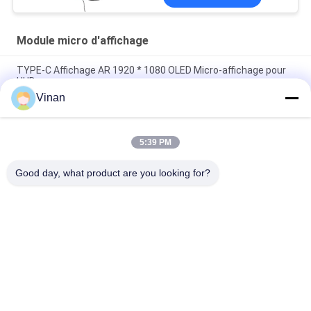
pour applications AR/VR
Module micro d'affichage
TYPE-C Affichage AR 1920 * 1080 OLED Micro-affichage pour
HUD
Vinan
Plein HD Sony module micro flexible d'affichage de l'écran
monoculaire OLED de 0,7 pouces pour le casque de l'AR
5:39 PM
Module micro d'affichage de plat d'entraînement, petite taille
0. 7 pouces 1920 et affichage 1080 de la résolution OLED
Good day, what product are you looking for?
Catégories populaires
Tous
Head Mounted 
Verres Futés De L'AR
Display
Verres 3D Visuels 
Verres De VR Smart
Futés