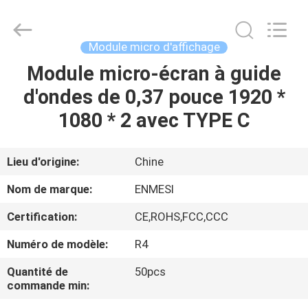
Shenzhen
Anpo
Intelligence
Technology
Co.,
Module micro d'affichage
Ltd..
All
Module micro-écran à guide
MAISON
Rights
Reserved.
d'ondes de 0,37 pouce 1920 *
PRODUITS
1080 * 2 avec TYPE C
AU
Lieu d'origine:
Chine
SUJET
Nom de marque:
ENMESI
DE
Certification:
CE,ROHS,FCC,CCC
NOUS
Numéro de modèle:
R4
VISITE
Quantité de
50pcs
commande min:
D'USINE