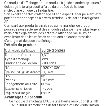
Ce module d'affichage est un module à guide d'ondes optiques à
éclairage latéral produit à l'aide du procédé de liaison
moléculaire unique de l'industrie.
Son excellent effet d'affichage et son aspect léger peuvent être
parfaitement adaptés à divers terminaux de sortie intelligents
AR.
Comparé aux produits similaires sur le marché, ce produit
possède non seulement des modules plus petits et plus légers,
mais offre également des effets d'affichage meilleurs et
excellents dans les mêmes conditions de consommation
d'énergie et de puce d'affichage.
Détails du produit
Guide d'ondes
Technologie d'affichage
Taille de l'écran
0,37"
Type d'affichage
LCOS
Luminosité de l'écran
800 nits
＞
Résolution
1920X1080
Épaisseur du guide d'ondes
＜1,5 mm
FOV
40°
Eyebox
9 × 6 mm
Dégagement oculaire
18 mm
＞85%
Taux de transmission
Fréquence d'images
120 Hz
Avantages du produit
Ce module d'affichage LCOS a une haute résolution (Full HD
1920*1080), il affiche des détails riches et une visualisation