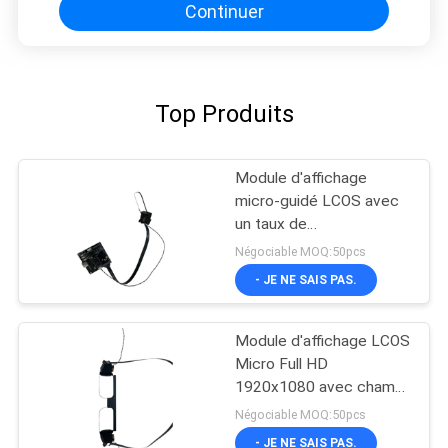
Continuer
Top Produits
Module d'affichage
micro-guidé LCOS avec
un taux de
rafraîchissement de 120
Négociable MOQ:50pcs
Hz 40 ° FOV et une
- JE NE SAIS PAS.
résolution de 1920 x
1080.
Module d'affichage LCOS
Micro Full HD
1920x1080 avec champ
de vision de 40° et
Négociable MOQ:50pcs
contraste élevé de 200:1
- JE NE SAIS PAS.