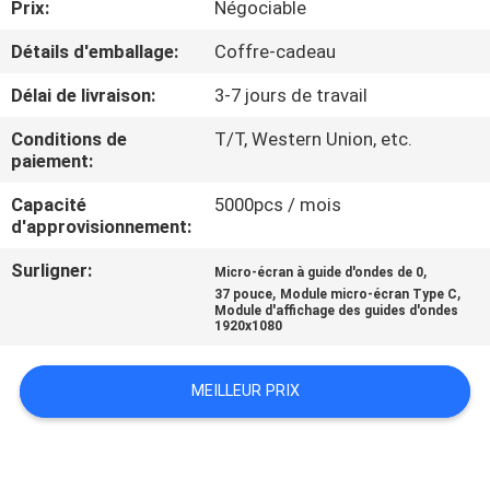
Prix:
Négociable
CONTRÔLE
Détails d'emballage:
Coffre-cadeau
DE
Délai de livraison:
3-7 jours de travail
QUALITÉ
Conditions de
T/T, Western Union, etc.
paiement:
NOUVELLES
Capacité
5000pcs / mois
d'approvisionnement:
CAS
Surligner:
,
Micro-écran à guide d'ondes de 0
,
,
37 pouce
Module micro-écran Type C
Module d'affichage des guides d'ondes
1920x1080
DEMANDEZ
UNE
MEILLEUR PRIX
CITATION
SHOPPING