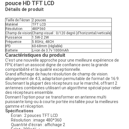
pouce HD TFT LCD
Détails de produit
Taille de l'écran
2 pouces
Matériel
TFT LCD
Résolution
480*360
Champ de vision
Champ visuel : 0/120 degré (d'horizontal/verticale)
Puissance
1.5W-2.2W
Fréquence
5.8GHz, 48CH
IPD
60-68mm (réglable)
Batterie
Li-ion de 3.7v 1000mAh
Caractéristiques du produit
C'est une nouvelle approche pour une meilleure expérience de
FPV, étant un associé digne de confiance avec la grande
compatibilité et la qualité exceptionnelle.
Grand affichage de haute résolution de champ de vision.
allongement de 4:3, adaptation permutable de format de 16:9.
Soutenant la plupart des récepteurs sur le marché, offrant 2
antennes combinées utilisant un algorithme spécial pour relier
des récepteurs ensemble.
Donnant l'option pour se transformer en antenne multi
puissante long-ou à courte portée installée pour la meilleures
gamme et réception.
Spécifications
Écran : 2 pouces TFT LCD
Résolution : image 480*360
Quantité d'écran : affichage 2