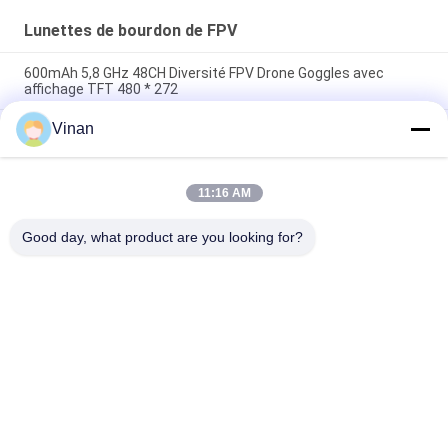
Lunettes de bourdon de FPV
600mAh 5,8 GHz 48CH Diversité FPV Drone Goggles avec
affichage TFT 480 * 272
Vinan
2,7 pouces mini TFT LCD le meilleur débutant de 5,8 gigahertz
emballant des lunettes 48 Channesl de FPV
Grand monoculaire 2,7" de champ de vision de TFT LCD
11:16 AM
moniteur de 5.8Ghz Quadcopter FPV pour traverser la
machine
Good day, what product are you looking for?
Catégories populaires
Tous
Head Mounted 
Verres Futés De L'AR
Display
Verres 3D Visuels 
Verres De VR Smart
Futés