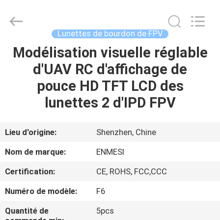
Shenzhen
Anpo
Intelligence
Technology
Co.,
Lunettes de bourdon de FPV
Ltd..
All
Modélisation visuelle réglable
MAISON
Rights
Reserved.
d'UAV RC d'affichage de
PRODUITS
pouce HD TFT LCD des
lunettes 2 d'IPD FPV
AU
SUJET
Lieu d'origine:
Shenzhen, Chine
DE
Nom de marque:
ENMESI
NOUS
Certification:
CE, ROHS, FCC,CCC
Numéro de modèle:
F6
VISITE
D'USINE
Quantité de
5pcs