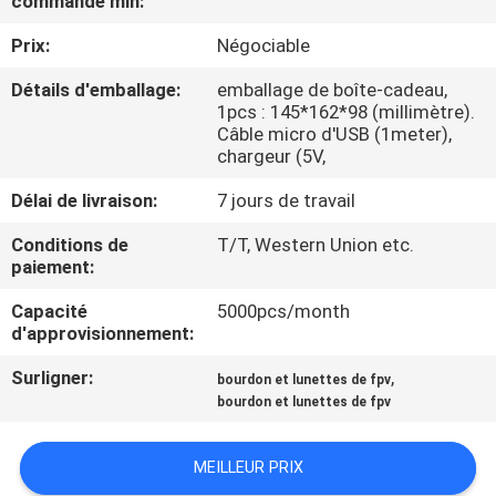
commande min:
Prix:
Négociable
CONTRÔLE
DE
Détails d'emballage:
emballage de boîte-cadeau,
1pcs : 145*162*98 (millimètre).
QUALITÉ
Câble micro d'USB (1meter),
chargeur (5V,
NOUVELLES
Délai de livraison:
7 jours de travail
Conditions de
T/T, Western Union etc.
CAS
paiement:
Capacité
5000pcs/month
d'approvisionnement:
DEMANDEZ
UNE
Surligner:
,
bourdon et lunettes de fpv
bourdon et lunettes de fpv
CITATION
MEILLEUR PRIX
SHOPPING