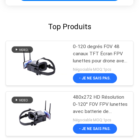
Top Produits
0-120 degrés FOV 48
canaux TFT Écran FPV
lunettes pour drone avec
écran de 4,3 pouces
Négociable MOQ:1pcs
- JE NE SAIS PAS.
480x272 HD Résolution
0-120° FOV FPV lunettes
avec batterie de
600mAh pour casque de
Négociable MOQ:1pcs
drone
- JE NE SAIS PAS.