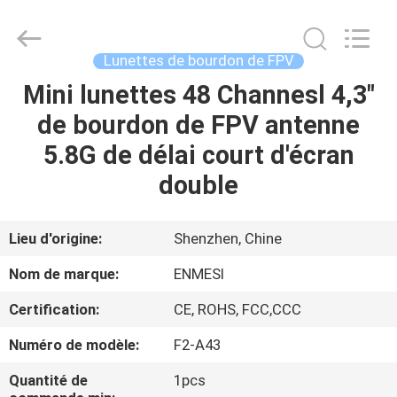
Shenzhen
Anpo
Intelligence
Technology
Co.,
Lunettes de bourdon de FPV
Ltd..
All
Mini lunettes 48 Channesl 4,3"
MAISON
Rights
Reserved.
de bourdon de FPV antenne
PRODUITS
5.8G de délai court d'écran
double
AU
SUJET
Lieu d'origine:
Shenzhen, Chine
DE
Nom de marque:
ENMESI
NOUS
Certification:
CE, ROHS, FCC,CCC
Numéro de modèle:
F2-A43
VISITE
D'USINE
Quantité de
1pcs