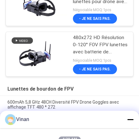
lunettes pour drone avec
écran de 4,3 pouces
Négociable MOQ:1pcs
- JE NE SAIS PAS.
480x272 HD Résolution
0-120° FOV FPV lunettes
avec batterie de
600mAh pour casque de
Négociable MOQ:1pcs
drone
- JE NE SAIS PAS.
Lunettes de bourdon de FPV
600mAh 5,8 GHz 48CH Diversité FPV Drone Goggles avec
affichage TFT 480 * 272
Vinan
2,7 pouces mini TFT LCD le meilleur débutant de 5,8 gigahertz
emballant des lunettes 48 Channesl de FPV
Grand monoculaire 2,7" de champ de vision de TFT LCD