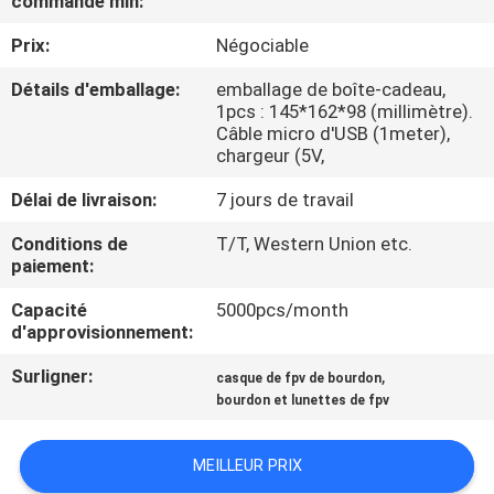
commande min:
Prix:
Négociable
CONTRÔLE
DE
Détails d'emballage:
emballage de boîte-cadeau,
1pcs : 145*162*98 (millimètre).
QUALITÉ
Câble micro d'USB (1meter),
chargeur (5V,
NOUVELLES
Délai de livraison:
7 jours de travail
Conditions de
T/T, Western Union etc.
CAS
paiement:
Capacité
5000pcs/month
d'approvisionnement:
DEMANDEZ
UNE
Surligner:
,
casque de fpv de bourdon
bourdon et lunettes de fpv
CITATION
MEILLEUR PRIX
SHOPPING