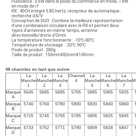
Puissance : 0.6W dans le poids du commerce en mode, 1.8W
en mode de rf
RX : 40CH intégré 5.8G hertz, récepteur de automatique-
recherche d'A/V
Conception de DUO : Combine la meilleure représentation
d'une combinaison circulaire avec le RX et permet deux
types d'antennes en même temps, antenne
directionnelle/droite d'Omni
La température fonctionnante : -10℃-80℃
Température de stockage : -20℃-90℃
Poids de produit : 280g
Taille de produit : 150mmX82mmX145mm
48 channles en tant que suivre
La
La
La
Channel
La
La
La
Manche
Manche
Manche
4
Manche
Manche
Manche
M
1
2
3
5
6
7
Marque
5645
5665
5685
5705
5885
5905
5925
A
Marque
5740
5760
5780
5800
5820
5840
5860
B
Marque
5725
5745
5765
5785
5805
5825
5845
C
Marque
5733
5752
5771
5790
5809
5828
5847
D