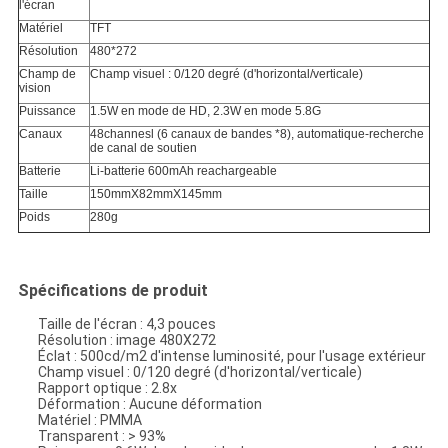
l'écran
Matériel
TFT
Résolution
480*272
Champ de
Champ visuel : 0/120 degré (d'horizontal/verticale)
vision
Puissance
1.5W en mode de HD, 2.3W en mode 5.8G
Canaux
48channesl (6 canaux de bandes *8), automatique-recherche
de canal de soutien
Batterie
Li-batterie 600mAh reachargeable
Taille
150mmX82mmX145mm
Poids
280g
Spécifications de produit
Taille de l'écran : 4,3 pouces
Résolution : image 480X272
Éclat : 500cd/m2 d'intense luminosité, pour l'usage extérieur
Champ visuel : 0/120 degré (d'horizontal/verticale)
Rapport optique : 2.8x
Déformation : Aucune déformation
Matériel : PMMA
Transparent : > 93%