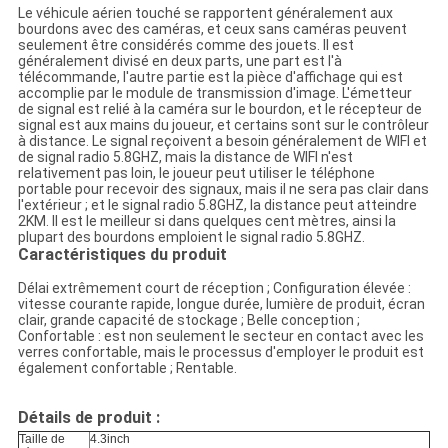
Le véhicule aérien touché se rapportent généralement aux
bourdons avec des caméras, et ceux sans caméras peuvent
seulement être considérés comme des jouets. Il est
généralement divisé en deux parts, une part est l'à
télécommande, l'autre partie est la pièce d'affichage qui est
accomplie par le module de transmission d'image. L'émetteur
de signal est relié à la caméra sur le bourdon, et le récepteur de
signal est aux mains du joueur, et certains sont sur le contrôleur
à distance. Le signal reçoivent a besoin généralement de WIFI et
de signal radio 5.8GHZ, mais la distance de WIFI n'est
relativement pas loin, le joueur peut utiliser le téléphone
portable pour recevoir des signaux, mais il ne sera pas clair dans
l'extérieur ; et le signal radio 5.8GHZ, la distance peut atteindre
2KM. Il est le meilleur si dans quelques cent mètres, ainsi la
plupart des bourdons emploient le signal radio 5.8GHZ.
Caractéristiques du produit
Délai extrêmement court de réception ; Configuration élevée :
vitesse courante rapide, longue durée, lumière de produit, écran
clair, grande capacité de stockage ; Belle conception ;
Confortable : est non seulement le secteur en contact avec les
verres confortable, mais le processus d'employer le produit est
également confortable ; Rentable.
Détails de produit :
Taille de
4.3inch