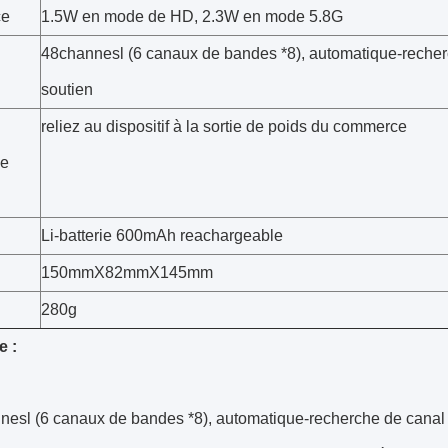
ce
1.5W en mode de HD, 2.3W en mode 5.8G
48channesl (6 canaux de bandes *8), automatique-recher
soutien
reliez au dispositif à la sortie de poids du commerce
e
Li-batterie 600mAh reachargeable
150mmX82mmX145mm
280g
e :
esl (6 canaux de bandes *8), automatique-recherche de canal 