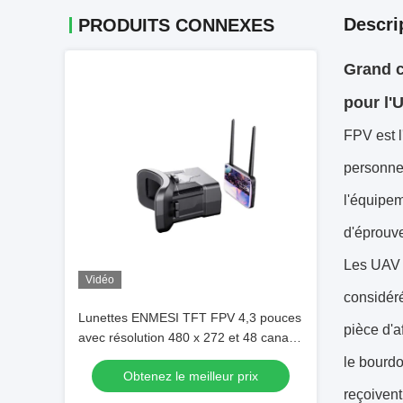
Descri
PRODUITS CONNEXES
Grand c
pour l'
FPV est l
personne
l'équipem
d'éprouve
Les UAV 
Vidéo
considéré
Lunettes ENMESI TFT FPV 4,3 pouces
pièce d'a
avec résolution 480 x 272 et 48 canaux
pour le vol immersif de drones
le bourdo
Obtenez le meilleur prix
reçoivent