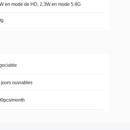
5W en mode de HD, 2.3W en mode 5.8G
0g
gociable
 jours ouvrables
00pcs/month