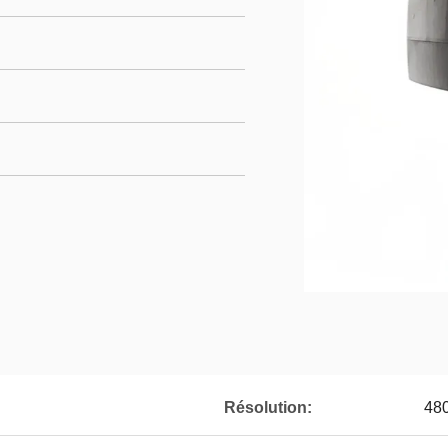
Résolution:
48