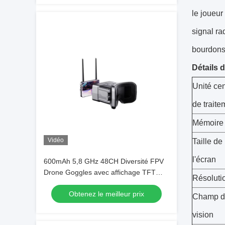
le joueur
signal ra
bourdons
Détails d
Unité cen
de traite
Mémoire
Vidéo
Taille de
l'écran
600mAh 5,8 GHz 48CH Diversité FPV
Drone Goggles avec affichage TFT
Résoluti
480 * 272
Obtenez le meilleur prix
Champ d
vision