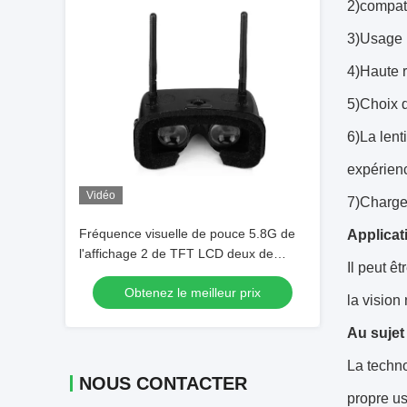
2)compat
3)Usage 
4)Haute r
5)Choix 
6)La lent
expérienc
Vidéo
7)Charge
Fréquence visuelle de pouce 5.8G de
Applicat
l'affichage 2 de TFT LCD deux de
Il peut ê
lunettes de bourdon réglable d'IPD
Obtenez le meilleur prix
FPV
la vision
Au sujet
La techno
NOUS CONTACTER
propre u