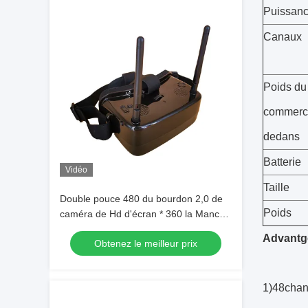
Puissan
Canaux
Poids du
commerc
dedans
Batterie
Vidéo
Taille
Double pouce 480 du bourdon 2,0 de
Poids
caméra de Hd d'écran * 360 la Manche
en verre 48 de Px FPV avec le poids
Advantg
Obtenez le meilleur prix
du commerce DEDANS
1)
48chann