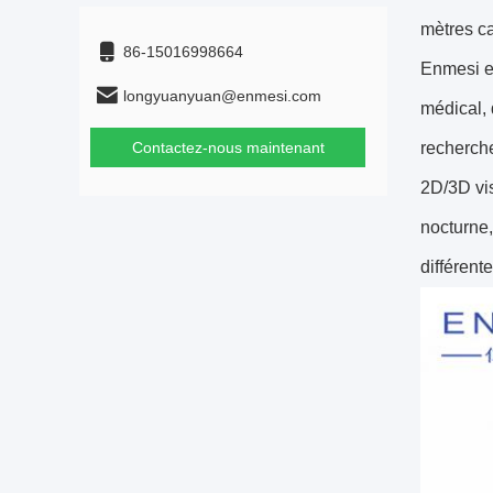
mètres c
86-15016998664
Enmesi es
longyuanyuan@enmesi.com
médical, 
Contactez-nous maintenant
recherche
2D/3D vis
nocturne,
différent