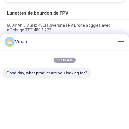
Lunettes de bourdon de FPV
600mAh 5,8 GHz 48CH Diversité FPV Drone Goggles avec
affichage TFT 480 * 272
Vinan
2,7 pouces mini TFT LCD le meilleur débutant de 5,8 gigahertz
emballant des lunettes 48 Channesl de FPV
Grand monoculaire 2,7" de champ de vision de TFT LCD
11:35 AM
moniteur de 5.8Ghz Quadcopter FPV pour traverser la
machine
Good day, what product are you looking for?
Catégories populaires
Tous
Head Mounted 
Verres Futés De L'AR
Display
Verres 3D Visuels 
Verres De VR Smart
Futés