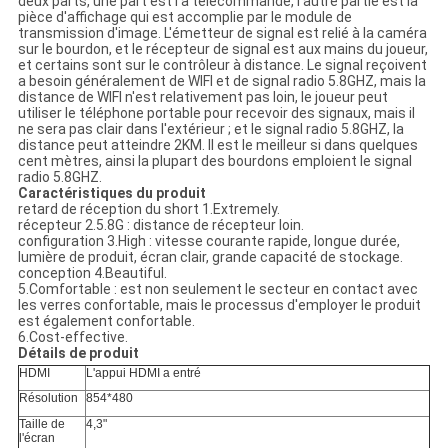
deux parts, une part est l'à télécommande, l'autre partie est la
pièce d'affichage qui est accomplie par le module de
transmission d'image. L'émetteur de signal est relié à la caméra
sur le bourdon, et le récepteur de signal est aux mains du joueur,
et certains sont sur le contrôleur à distance. Le signal reçoivent
a besoin généralement de WIFI et de signal radio 5.8GHZ, mais la
distance de WIFI n'est relativement pas loin, le joueur peut
utiliser le téléphone portable pour recevoir des signaux, mais il
ne sera pas clair dans l'extérieur ; et le signal radio 5.8GHZ, la
distance peut atteindre 2KM. Il est le meilleur si dans quelques
cent mètres, ainsi la plupart des bourdons emploient le signal
radio 5.8GHZ.
Caractéristiques du produit
retard de réception du short 1.Extremely.
récepteur 2.5.8G : distance de récepteur loin.
configuration 3.High : vitesse courante rapide, longue durée,
lumière de produit, écran clair, grande capacité de stockage.
conception 4.Beautiful.
5.Comfortable : est non seulement le secteur en contact avec
les verres confortable, mais le processus d'employer le produit
est également confortable.
6.Cost-effective.
Détails de produit
HDMI
L'appui HDMI a entré
Résolution
854*480
Taille de
4,3"
l'écran