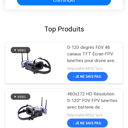
Top Produits
0-120 degrés FOV 48
canaux TFT Écran FPV
lunettes pour drone avec
écran de 4,3 pouces
Négociable MOQ:1pcs
- JE NE SAIS PAS.
480x272 HD Résolution
0-120° FOV FPV lunettes
avec batterie de
600mAh pour casque de
Négociable MOQ:1pcs
drone
- JE NE SAIS PAS.