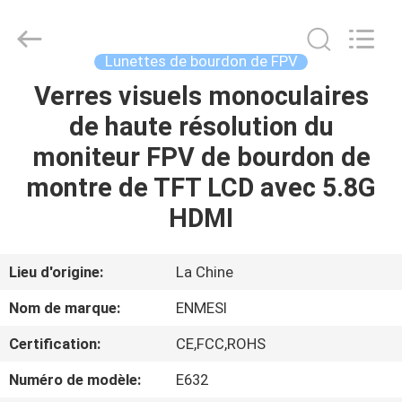
Shenzhen
Anpo
Intelligence
Technology
Co.,
Lunettes de bourdon de FPV
Ltd..
All
Verres visuels monoculaires
MAISON
Rights
Reserved.
de haute résolution du
PRODUITS
moniteur FPV de bourdon de
montre de TFT LCD avec 5.8G
AU
HDMI
SUJET
DE
Lieu d'origine:
La Chine
NOUS
Nom de marque:
ENMESI
Certification:
CE,FCC,ROHS
VISITE
Numéro de modèle:
E632
D'USINE