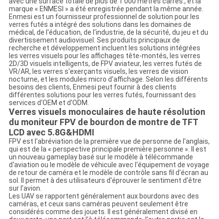
avec une surface totale de plus de 1 000 mètres carrés., et la
marque « ENMESI » a été enregistrée pendant la même année.
Enmesi est un fournisseur professionnel de solution pour les
verres futés a intégré des solutions dans les domaines de
médical, de l'éducation, de l'industrie, de la sécurité, du jeu et du
divertissement audiovisuel. Ses produits principaux de
recherche et développement incluent les solutions intégrées
les verres visuels pour les affichages tête-montés, les verres
2D/3D visuels intelligents, de FPV aviateur, les verres futés de
VR/AR, les verres s'exerçants visuels, les verres de vision
nocturne, et les modules micro d'affichage. Selon les différents
besoins des clients, Enmesi peut fournir à des clients
différentes solutions pour les verres futés, fournissant des
services d'OEM et d'ODM.
Verres visuels monoculaires de haute résolution
du moniteur FPV de bourdon de montre de TFT
LCD avec 5.8G&HDMI
FPV est l'abréviation de la première vue de personne de l'anglais,
qui est de la « perspective principale première personne ». Il est
un nouveau gameplay basé sur le modèle à télécommande
d'aviation ou le modèle de véhicule avec l'équipement de voyage
de retour de caméra et le modèle de contrôle sans fil d'écran au
sol. Il permet à des utilisateurs d'éprouver le sentiment d'être
sur l'avion.
Les UAV se rapportent généralement aux bourdons avec des
caméras, et ceux sans caméras peuvent seulement être
considérés comme des jouets. Il est généralement divisé en