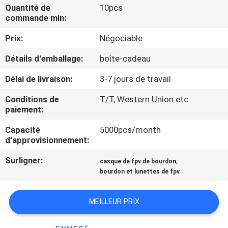
Quantité de
10pcs
commande min:
CONTRÔLE
Prix:
Négociable
DE
QUALITÉ
Détails d'emballage:
boîte-cadeau
Délai de livraison:
3-7 jours de travail
NOUVELLES
Conditions de
T/T, Western Union etc.
paiement:
CAS
Capacité
5000pcs/month
d'approvisionnement:
DEMANDEZ
Surligner:
,
casque de fpv de bourdon
UNE
bourdon et lunettes de fpv
CITATION
MEILLEUR PRIX
SHOPPING