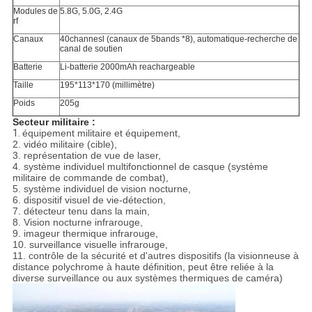
Modules de
5.8G, 5.0G, 2.4G
rf
Canaux
40channesl (canaux de 5bands *8), automatique-recherche de
canal de soutien
Batterie
Li-batterie 2000mAh reachargeable
Taille
195*113*170 (millimètre)
Poids
205g
Secteur militaire :
1.
équipement militaire et équipement,
2. vidéo militaire (cible),
3. représentation de vue de laser,
4. système individuel multifonctionnel de casque (système
militaire de commande de combat),
5. système individuel de vision nocturne,
6. dispositif visuel de vie-détection,
7. détecteur tenu dans la main,
8. Vision nocturne infrarouge,
9. imageur thermique infrarouge,
10. surveillance visuelle infrarouge,
11. contrôle de la sécurité et d'autres dispositifs (la visionneuse à
distance polychrome à haute définition, peut être reliée à la
diverse surveillance ou aux systèmes thermiques de caméra)