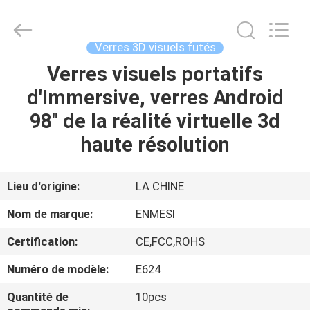
Shenzhen
Anpo
Intelligence
Technology
Co.,
Verres 3D visuels futés
Ltd..
All
Verres visuels portatifs
MAISON
Rights
Reserved.
d'Immersive, verres Android
PRODUITS
98" de la réalité virtuelle 3d
haute résolution
AU
SUJET
Lieu d'origine:
LA CHINE
DE
Nom de marque:
ENMESI
NOUS
Certification:
CE,FCC,ROHS
Numéro de modèle:
E624
VISITE
D'USINE
Quantité de
10pcs