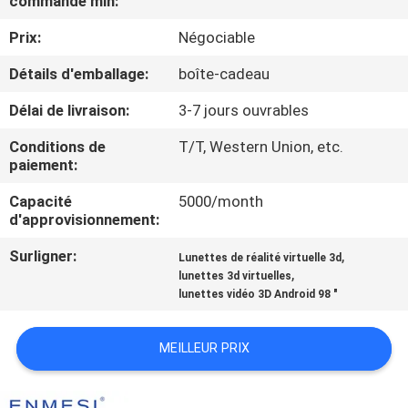
commande min:
Prix:
Négociable
CONTRÔLE
DE
Détails d'emballage:
boîte-cadeau
QUALITÉ
Délai de livraison:
3-7 jours ouvrables
Conditions de
T/T, Western Union, etc.
NOUVELLES
paiement:
Capacité
5000/month
CAS
d'approvisionnement:
Surligner:
,
Lunettes de réalité virtuelle 3d
,
DEMANDEZ
lunettes 3d virtuelles
lunettes vidéo 3D Android 98 "
UNE
CITATION
MEILLEUR PRIX
SHOPPING