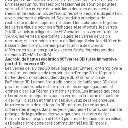
Enmesi est un fournisseur professionnel de solution pour les
verres futés a intégré des solutions dans les domaines de
médical, de l'éducation, de l'industrie, de la sécurité, du jeu et du
divertissement audiovisuel. Ses produits principaux de
recherche et développement incluent les solutions intégrées
les verres visuels pour les affichages tête-montés, les verres
2D/3D visuels intelligents, de FPV aviateur, les verres futés de
VR/AR, les verres s'exerçants visuels, les verres de vision
nocturne, et les modules micro d'affichage. Selon les différents
besoins des clients, Enmesi peut fournir à des clients
différentes solutions pour les verres futés, fournissant des
services d'OEM et d'ODM.
Android de haute résolution 98" verres 3D futés immersive
portatifs en verre 3D
Les verres de la vidéo 3D développés par Enmesi, ont employé la
dernière technologie de reproduction d'image 3D, intégrant le
boîtier de commande du décodage 3D et la fonction de
l'affichage 3D. La manière traditionnelle de l'affichage 3D n'est
pas très bonne, cela est de montrer les images gauches et
droites d'oeil sur l'écran en même temps. Les images gauches
et droites sont séparées par les verres ou la trame de surface
d'oeil nu + d'écran et transmises aux yeux de la visionneuse.
Mais les verres de cette vidéo 3D montrent directement
différentes images dans les yeux gauches et droits, simulant le
principe de la parallaxe des yeux gauches et droits de l'oeil
humain, de sorte qu'un effet 3D plus réaliste puisse être réalisé,
et il puisse être considéré comme un théâtre 3D mobile
personnel.