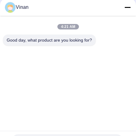
5,1 TFT LCD affichage de 0,32 pouces
Vinan
Verres de réalité virtuelle d'ENMESI 3D 1280*800 de haute
résolution VR avec WIFI/Bluetooth
4:21 AM
TFT LCD 2,6" doubles verres visuels futés de l'écran 3D OTG
poids du commerce DANS 6 le verre du gyroscope PMMA d'axe
Good day, what product are you looking for?
Catégories populaires
Tous
Head Mounted 
Verres Futés De L'AR
Display
Verres 3D Visuels 
Verres De VR Smart
Futés
Module Micro 
Verres Visuels De 
D'affichage
Théâtre Mobile
Lunettes De 
Verres Visuels De 
Bourdon De FPV
FPV