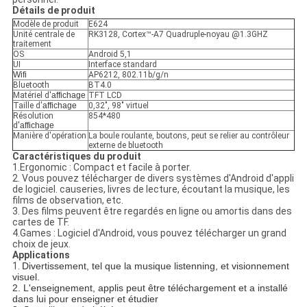
Détails de produit
Modèle de produit
E624
Unité centrale de
RK3128, Cortex™-A7 Quadruple-noyau @1.3GHZ
traitement
OS
Android 5,1
UI
Interface standard
Wifi
AP6212, 802.11b/g/n
Bluetooth
BT4.0
Matériel d'
affichage
TFT LCD
Taille d'
affichage
0,32", 98" virtuel
Résolution
854*480
d'
affichage
Manière d'opération
La boule roulante, boutons, peut se relier au contrôleur
externe de bluetooth
Caractéristiques du produit
1.Ergonomic : Compact et facile à porter.
2. Vous pouvez télécharger de divers systèmes d'Android d'appli
de logiciel. causeries, livres de lecture, écoutant la musique, les
films de observation, etc.
3. Des films peuvent être regardés en ligne ou amortis dans des
cartes de TF.
4.Games : Logiciel d'Android, vous pouvez télécharger un grand
choix de jeux.
Applications
1.
Divertissement, tel que la musique listenning, et visionnement
visuel.
2. L'enseignement, applis peut être téléchargement et a installé
dans lui pour enseigner et étudier