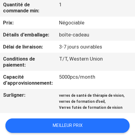
Quantité de
1
commande min:
CONTRÔLE
Prix:
Négociable
DE
QUALITÉ
Détails d'emballage:
boîte-cadeau
Délai de livraison:
3-7 jours ouvrables
NOUVELLES
Conditions de
T/T, Western Union
paiement:
CAS
Capacité
5000pcs/month
d'approvisionnement:
DEMANDEZ
Surligner:
,
verres de santé de thérapie de vision
,
UNE
verres de formation d'oeil
Verres futés de formation de vision
CITATION
MEILLEUR PRIX
SHOPPING