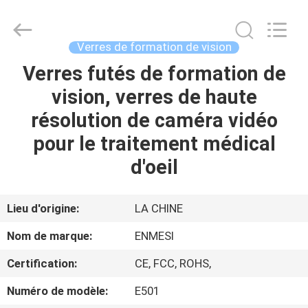
Shenzhen
Anpo
Intelligence
Technology
Co.,
Verres de formation de vision
Ltd..
All
Verres futés de formation de
MAISON
Rights
Reserved.
vision, verres de haute
PRODUITS
résolution de caméra vidéo
pour le traitement médical
AU
d'oeil
SUJET
DE
Lieu d'origine:
LA CHINE
NOUS
Nom de marque:
ENMESI
Certification:
CE, FCC, ROHS,
VISITE
Numéro de modèle:
E501
D'USINE