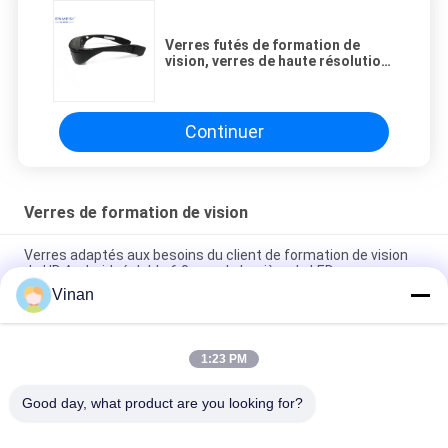
Verres futés de formation de
vision, verres de haute résolution
de caméra vidéo pour le
traitement médical d'oeil
Continuer
Verres de formation de vision
Verres adaptés aux besoins du client de formation de vision
de HD Android réglable 6,0 avec la lumière de LED
Vinan
Verres futés de formation de vision, verres de haute
résolution de caméra vidéo pour le traitement médical d'oeil
1:23 PM
13MP Vision Training Glasses HD, sous verres de santé de
thérapie de vision de personnes de vision normale
Good day, what product are you looking for?
Catégories populaires
Tous