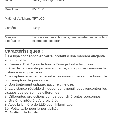
ROM
16GB, prolongé à 64GB
Résolution
854*480
Matériel d'affichage
TFT LCD
Caméra
13mp
Manière
La boule roulante, boutons, peut se relier au contrôleur
d'opération
externe de bluetooth
Caractéristiques :
1.
Le type conception en verre, portent d'une manière élégante
et comfotably.
2. Caméra 13MP pour te fournir l'image tout à fait claire.
3. Avec le capteur de proximité intégré, vous pouvez mesurer la
distance avec précision.
4. le capteur intégré de circuit économiseur d'écran, réduisent le
comsumption de puissance.
5. Bon traitement optique, aucune cinétose.
6. La distance réglable d'independentlypupil, peut rencontrer les
visages des personnes différentes.
7. Différentes protections de nez pour différentes personnes.
8. Système intégré d'Android 6,0.
9. Avec la lumière de LED pour l'illumination.
10. Petite taille pour la portabilité.
Opération de bouton :