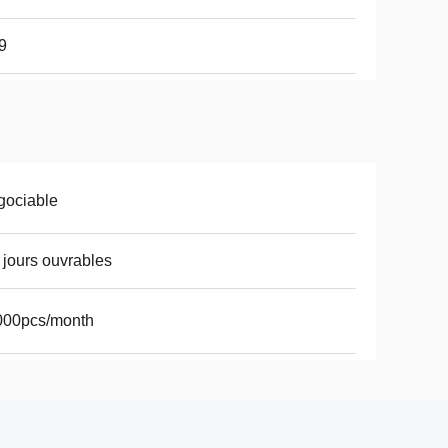
9
gociable
 jours ouvrables
000pcs/month