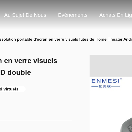
Au Sujet De Nous
Événements
Achats En Li
ésolution portable d'écran en verre visuels futés de Home Theater And
n en verre visuels
3D double
d virtuels