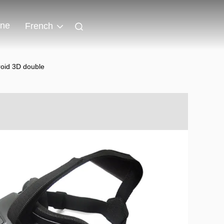
gne
French
roid 3D double