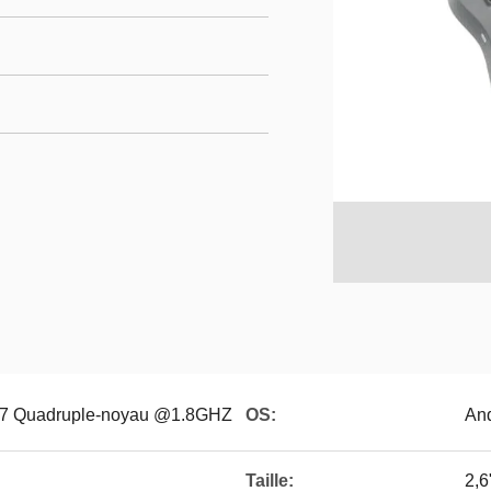
7 Quadruple-noyau @1.8GHZ
OS:
And
Taille:
2,6