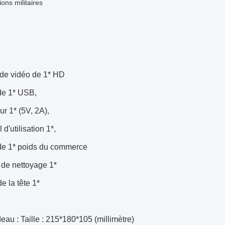
ions militaires
 de vidéo de 1* HD
de 1* USB,
ur 1* (5V, 2A),
d'utilisation 1*,
 de 1* poids du commerce
n de nettoyage 1*
e la tête 1*
eau : Taille : 215*180*105 (millimètre)