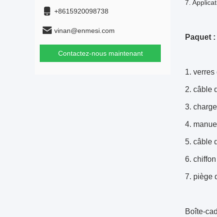
7. Applicat
+8615920098738
vinan@enmesi.com
Paquet :
Contactez-nous maintenant
1. verres
2. câble 
3. charge
4. manuel 
5. câble
6. chiffo
7. piège d
Boîte-cad