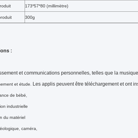
roduit
173*57*80 (millimètre)
roduit
300g
ions :
issement et communications personnelles, telles que la musique 
Les applis peuvent être téléchargement et ont ins
ement et étude.
lance de bébé,
on industrielle
en du matériel
géologique, caméra,