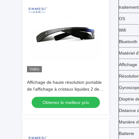
traitement
OS
Wifi
Bluetooth
Matériel d
Affichage
Vidéo
Résolutio
Affichage de haute résolution portable
Gyroscop
de l'affichage à cristaux liquides 2 de
casque en verre de réalité virtuelle de
Dioptrie 
Obtenez le meilleur prix
Wifi Bluetooth 3D
Distance d
Manière d
Batterie