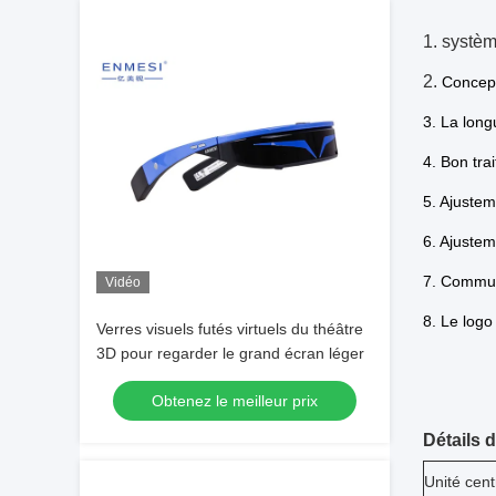
1. systèm
2.
Concept
3. La long
4. Bon tra
5. Ajustem
6. Ajustem
7. Commut
Vidéo
8. Le logo
Verres visuels futés virtuels du théâtre
3D pour regarder le grand écran léger
Obtenez le meilleur prix
Détails d
Unité cent