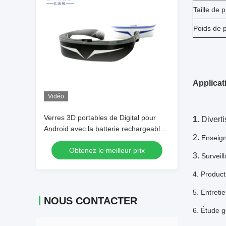
Taille de p
Poids de p
Applicat
Vidéo
Verres 3D portables de Digital pour
1.
Divert
Android avec la batterie rechargeable
2.
Enseign
98" virtuel de Bluetooth
Obtenez le meilleur prix
3.
Surveil
4. Producti
5. Entreti
NOUS CONTACTER
6. Étude 