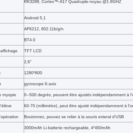
RK3288, Cortex™-A17 Quadruple-noyau @1.8GHZ
Android 5,1
AP6212, 802.11b/g/n
BT4.0
'affichage
TFT LCD
2,6"
n
1280*800
e
gyroscope 6-axis
de myopie
0--500 degrés, peuvent être ajustés indépendamment à l'o
'élève
60-70 (millimètre), peut être ajusté indépendamment à l'oe
'opération
Boutonnez, pouvez se relier à la souris exteral d'USB
3000mAh Li-batterie rechargeable, 4*450mAh