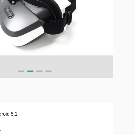
roid 5,1
"