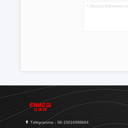
Télégramme：86-15016998664