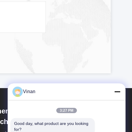
Vinan
enzhen Anpo Intelligence
3:27 PM
chnology Co., Ltd.
Good day, what product are you looking 
for?