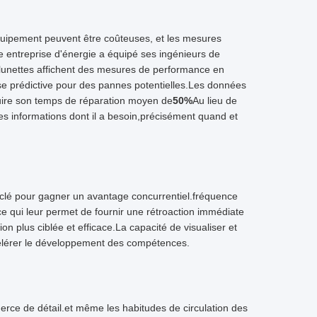
'équipement peuvent être coûteuses, et les mesures
e entreprise d'énergie a équipé ses ingénieurs de
s lunettes affichent des mesures de performance en
yse prédictive pour des pannes potentielles.Les données
duire son temps de réparation moyen de
50%
Au lieu de
les informations dont il a besoin,précisément quand et
 clé pour gagner un avantage concurrentiel.fréquence
ce qui leur permet de fournir une rétroaction immédiate
n plus ciblée et efficace.La capacité de visualiser et
ccélérer le développement des compétences.
merce de détail.et même les habitudes de circulation des