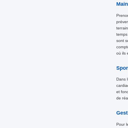
Main
Prenon
préven
terrai
temps 
sont s
compte
où ils
Spor
Dans l
cardia
et fon
de réa
Gest
Pour l