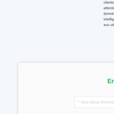
client
attent
donnée
intell
aux ut
En