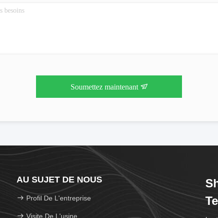
Soumettez maintenant
AU SUJET DE NOUS
Sh
Profil De L'entreprise
Te
Visite De L'usine