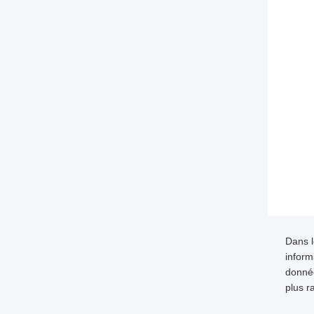
Dans l
inform
donnée
plus r