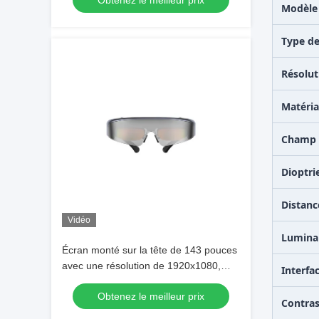
Obtenez le meilleur prix
expérience de réalité augmentée
Modèle 
améliorée
Type d
Résolut
Matéri
Champ 
Dioptri
Distanc
Vidéo
Lumina
Écran monté sur la tête de 143 pouces
avec une résolution de 1920x1080,
Interfa
une luminosité de 2000 nits et un
Obtenez le meilleur prix
champ de vision de 41° pour des
Contras
lunettes AR