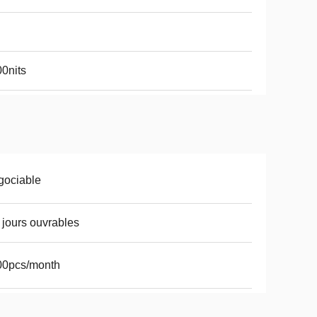
0nits
gociable
 jours ouvrables
00pcs/month