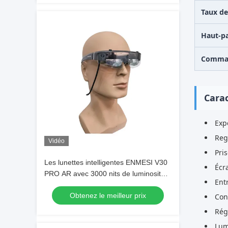
Taux de
Haut-pa
Comman
Carac
Exp
Reg
Vidéo
Pri
Les lunettes intelligentes ENMESI V30
Écr
PRO AR avec 3000 nits de luminosité
Ent
1920 * 1080 Résolution et caméra 13
Obtenez le meilleur prix
MP
Con
Rég
Lum