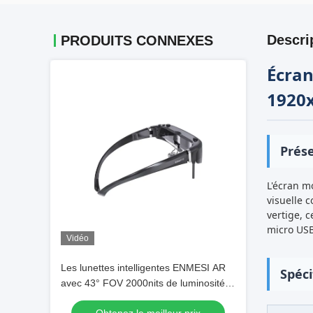
Descri
PRODUITS CONNEXES
Écran
1920
Prése
L'écran m
visuelle 
vertige, 
micro USB
Vidéo
Les lunettes intelligentes ENMESI AR
Spéci
avec 43° FOV 2000nits de luminosité
et interface USB-C pour une