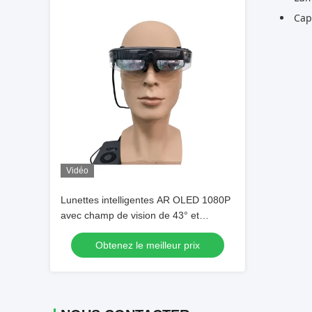
Cap
Vidéo
Lunettes intelligentes AR OLED 1080P
avec champ de vision de 43° et
luminosité de 3000 nits pour une
Obtenez le meilleur prix
expérience de réalité augmentée
immersive