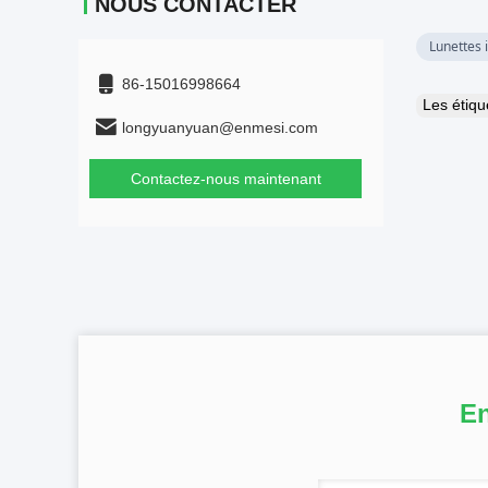
NOUS CONTACTER
Lunettes 
86-15016998664
Les étiq
longyuanyuan@enmesi.com
Contactez-nous maintenant
En