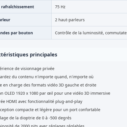
 rafraîchissement
75 Hz
rleur
2 haut-parleurs
des par bouton
Contrôle de la luminosité, commutate
téristiques principales
érience de visionnage privée
ardez du contenu n'importe quand, n'importe où
se en charge des formats vidéo 3D gauche et droite
an OLED 1920 x 1080 par œil pour une vidéo 3D immersive
rée HDMI avec fonctionnalité plug-and-play
ception compacte et légère pour un port confortable
lage de la dioptrie de 0 à -500 degrés
inosité de 2000 nits avec réglages réglables