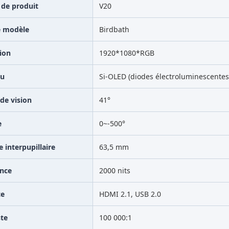
de produit
V20
e modèle
Birdbath
ion
1920*1080*RGB
au
Si-OLED (diodes électroluminescentes
de vision
41°
e
0~-500°
e interpupillaire
63,5 mm
nce
2000 nits
ce
HDMI 2.1, USB 2.0
te
100 000:1